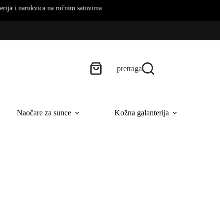
rukvica na ručnim satovima
pretraga
Naočare za sunce
Kožna galanterija
B