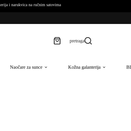
rukvica na ručnim satovima
pretraga
Naočare za sunce
Kožna galanterija
B