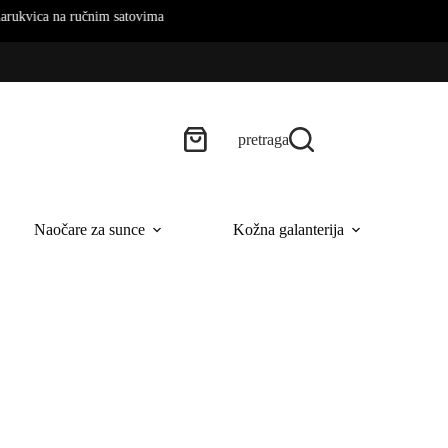
učnim satovima
pretraga
Naočare za sunce
Kožna galanterija
B