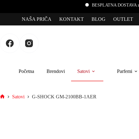
BESPLATNA DOSTAVA za porudžbine pr
NAŠA PRIČA
KONTAKT
BLOG
OUTLET
Početna
Brendovi
Satovi
Parfemi
Satovi
G-SHOCK GM-2100BB-1AER