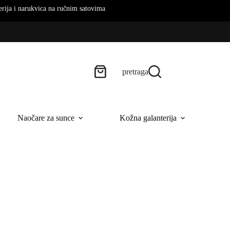
rukvica na ručnim satovima
pretraga
Naočare za sunce
Kožna galanterija
B