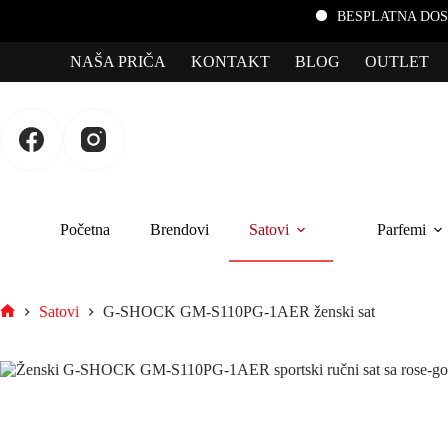
BESPLATNA DOSTAVA za por
NAŠA PRIČA
KONTAKT
BLOG
OUTLET
Početna
Brendovi
Satovi
Parfemi
Satovi
G-SHOCK GM-S110PG-1AER ženski sat