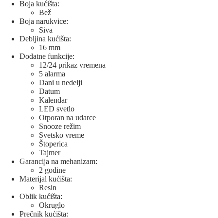
Boja kućišta:
Bež
Boja narukvice:
Siva
Debljina kućišta:
16 mm
Dodatne funkcije:
12/24 prikaz vremena
5 alarma
Dani u nedelji
Datum
Kalendar
LED svetlo
Otporan na udarce
Snooze režim
Svetsko vreme
Štoperica
Tajmer
Garancija na mehanizam:
2 godine
Materijal kućišta:
Resin
Oblik kućišta:
Okruglo
Prečnik kućišta: