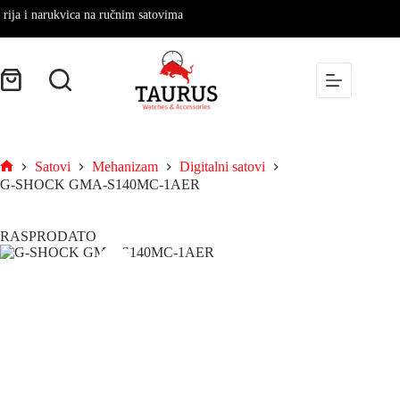
a i narukvica na ručnim satovima
Satovi
Mehanizam
Digitalni satovi
G-SHOCK GMA-S140MC-1AER
RASPRODATO