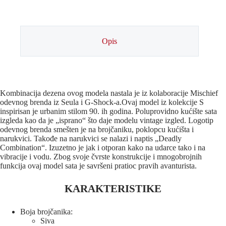
Opis
Kombinacija dezena ovog modela nastala je iz kolaboracije Mischief
odevnog brenda iz Seula i G-Shock-a.Ovaj model iz kolekcije S
inspirisan je urbanim stilom 90. ih godina. Poluprovidno kućište sata
izgleda kao da je „isprano“ što daje modelu vintage izgled. Logotip
odevnog brenda smešten je na brojčaniku, poklopcu kućišta i
narukvici. Takođe na narukvici se nalazi i naptis „Deadly
Combination“. Izuzetno je jak i otporan kako na udarce tako i na
vibracije i vodu. Zbog svoje čvrste konstrukcije i mnogobrojnih
funkcija ovaj model sata je savršeni pratioc pravih avanturista.
KARAKTERISTIKE
Boja brojčanika:
Siva