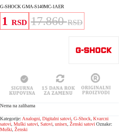
G-SHOCK GMA-S140MC-1AER
1
17.860
RSD
RSD
Nema na zalihama
Kategorije:
Analogni
,
Digitalni satovi
,
G-Shock
,
Kvarcni
satovi
,
Muški satovi
,
Satovi
,
unisex
,
Ženski satovi
Oznake:
Muški
,
Ženski