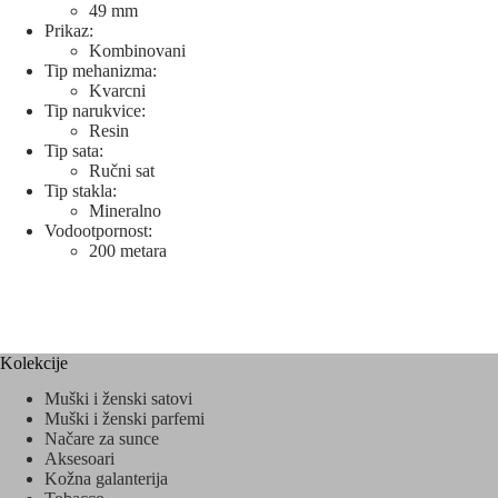
49 mm
Prikaz:
Kombinovani
Tip mehanizma:
Kvarcni
Tip narukvice:
Resin
Tip sata:
Ručni sat
Tip stakla:
Mineralno
Vodootpornost:
200 metara
Kolekcije
Muški i ženski satovi
Muški i ženski parfemi
Načare za sunce
Aksesoari
Kožna galanterija