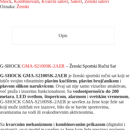
Shock
,
Kombinovani
,
Kvarcni satovi
,
Satovi
,
Ženski satovi
Oznaka:
Ženski
Opis
G-SHOCK
GMA-S2100SK-2AER
– Ženski Sportski Ručni Sat
G-SHOCK GMA-S2100SK-2AER
je ženski sportski ručni sat koji se
ističe svojim vibrantnim
plavim kućištem
,
plavim brojčanikom
i
plavom silikon narukvicom
. Ovaj sat nije samo vizuelno atraktivan,
već pruža i izuzetnu funkcionalnost. Sa
vodootpornošću do 200
metara
,
LED svetlom
,
štopericom
,
alarmom
i
svetskim vremenom
,
G-SHOCK GMA-S2100SK-2AER je savršen za žene koje žele sat
koji može izdržati sve izazove, bilo da se bavite sportovima,
avanturama na vodi ili svakodnevnim aktivnostima.
Sa
kvarcnim mehanizmom
i
kombinovanim prikazom
(digitalni i
analogni), ovaj model je savršen za žene koje žele precizno praćenje