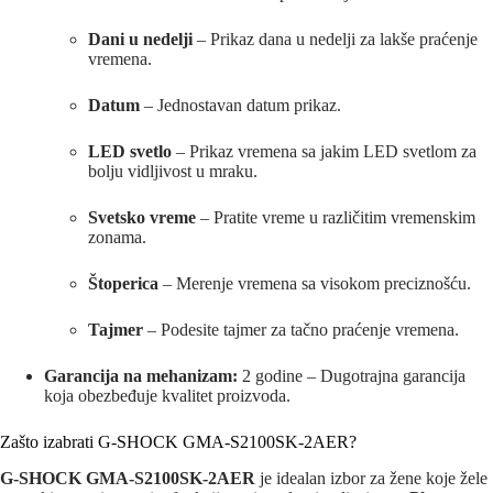
Dani u nedelji
– Prikaz dana u nedelji za lakše praćenje
vremena.
Datum
– Jednostavan datum prikaz.
LED svetlo
– Prikaz vremena sa jakim LED svetlom za
bolju vidljivost u mraku.
Svetsko vreme
– Pratite vreme u različitim vremenskim
zonama.
Štoperica
– Merenje vremena sa visokom preciznošću.
Tajmer
– Podesite tajmer za tačno praćenje vremena.
Garancija na mehanizam:
2 godine – Dugotrajna garancija
koja obezbeđuje kvalitet proizvoda.
Zašto izabrati G-SHOCK GMA-S2100SK-2AER?
G-SHOCK GMA-S2100SK-2AER
je idealan izbor za žene koje žele