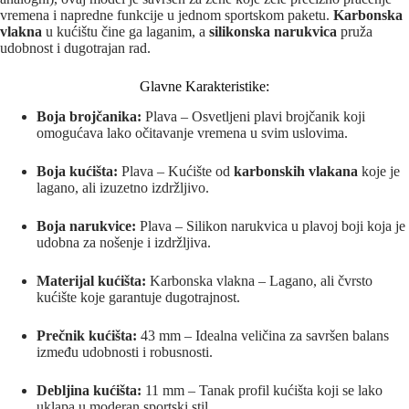
vremena i napredne funkcije u jednom sportskom paketu.
Karbonska
vlakna
u kućištu čine ga laganim, a
silikonska narukvica
pruža
udobnost i dugotrajan rad.
Glavne Karakteristike:
Boja brojčanika:
Plava – Osvetljeni plavi brojčanik koji
omogućava lako očitavanje vremena u svim uslovima.
Boja kućišta:
Plava – Kućište od
karbonskih vlakana
koje je
lagano, ali izuzetno izdržljivo.
Boja narukvice:
Plava – Silikon narukvica u plavoj boji koja je
udobna za nošenje i izdržljiva.
Materijal kućišta:
Karbonska vlakna – Lagano, ali čvrsto
kućište koje garantuje dugotrajnost.
Prečnik kućišta:
43 mm – Idealna veličina za savršen balans
između udobnosti i robusnosti.
Debljina kućišta:
11 mm – Tanak profil kućišta koji se lako
uklapa u moderan sportski stil.