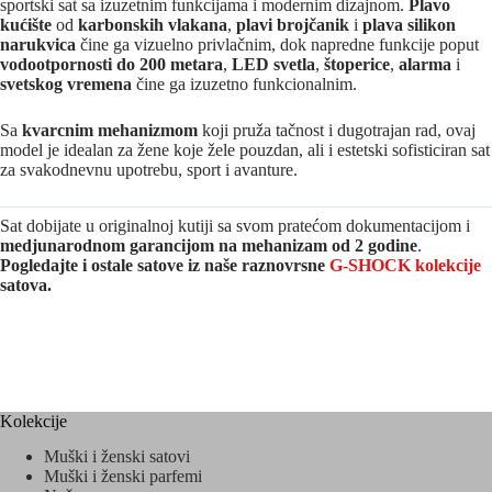
sportski sat sa izuzetnim funkcijama i modernim dizajnom.
Plavo
kućište
od
karbonskih vlakana
,
plavi brojčanik
i
plava silikon
narukvica
čine ga vizuelno privlačnim, dok napredne funkcije poput
vodootpornosti do 200 metara
,
LED svetla
,
štoperice
,
alarma
i
svetskog vremena
čine ga izuzetno funkcionalnim.
Sa
kvarcnim mehanizmom
koji pruža tačnost i dugotrajan rad, ovaj
model je idealan za žene koje žele pouzdan, ali i estetski sofisticiran sat
za svakodnevnu upotrebu, sport i avanture.
Sat dobijate u originalnoj kutiji sa svom pratećom dokumentacijom i
medjunarodnom garancijom na mehanizam od 2 godine
.
Pogledajte i ostale satove iz naše raznovrsne
G-SHOCK kolekcije
satova.
Kolekcije
Muški i ženski satovi
Muški i ženski parfemi