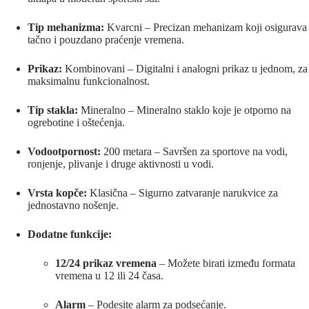
Tip mehanizma:
Kvarcni – Precizan mehanizam koji osigurava
tačno i pouzdano praćenje vremena.
Prikaz:
Kombinovani – Digitalni i analogni prikaz u jednom, za
maksimalnu funkcionalnost.
Tip stakla:
Mineralno – Mineralno staklo koje je otporno na
ogrebotine i oštećenja.
Vodootpornost:
200 metara – Savršen za sportove na vodi,
ronjenje, plivanje i druge aktivnosti u vodi.
Vrsta kopče:
Klasična – Sigurno zatvaranje narukvice za
jednostavno nošenje.
Dodatne funkcije:
12/24 prikaz vremena
– Možete birati između formata
vremena u 12 ili 24 časa.
Alarm
– Podesite alarm za podsećanje.