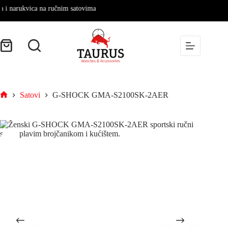
arukvica na ručnim satovima
Satovi
G-SHOCK GMA-S2100SK-2AER