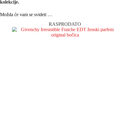
kolekcije.
Možda će vam se svideti …
RASPRODATO