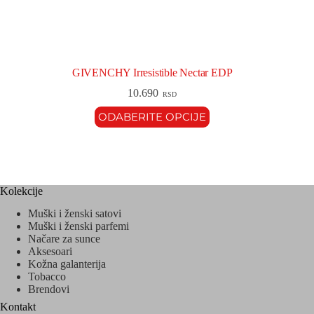
GIVENCHY Irresistible Nectar EDP
10.690
RSD
ODABERITE OPCIJE
Kolekcije
Muški i ženski satovi
Muški i ženski parfemi
Načare za sunce
Aksesoari
Kožna galanterija
Tobacco
Brendovi
Kontakt