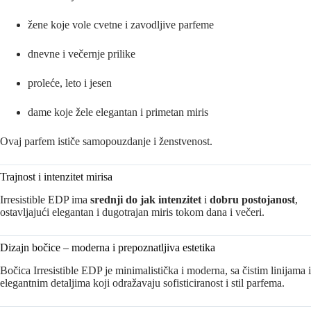
žene koje vole cvetne i zavodljive parfeme
dnevne i večernje prilike
proleće, leto i jesen
dame koje žele elegantan i primetan miris
Ovaj parfem ističe samopouzdanje i ženstvenost.
Trajnost i intenzitet mirisa
Irresistible EDP ima
srednji do jak intenzitet
i
dobru postojanost
,
ostavljajući elegantan i dugotrajan miris tokom dana i večeri.
Dizajn bočice – moderna i prepoznatljiva estetika
Bočica Irresistible EDP je minimalistička i moderna, sa čistim linijama i
elegantnim detaljima koji odražavaju sofisticiranost i stil parfema.