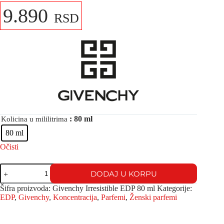
9.890
RSD
: 80 ml
Kolicina u mililitrima
80 ml
Očisti
DODAJ U KORPU
Šifra proizvoda:
Givenchy Irresistible EDP 80 ml
Kategorije:
EDP
,
Givenchy
,
Koncentracija
,
Parfemi
,
Ženski parfemi