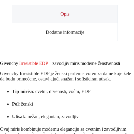
Opis
Dodatne informacije
Givenchy
Irresistible EDP
– zavodljiv miris moderne ženstvenosti
Givenchy Irresistible EDP je ženski parfem stvoren za dame koje žele
da budu primećene, ostavljajući snažan i sofisticiran utisak.
Tip mirisa
: cvetni, drvenasti, voćni, EDP
Pol
: ženski
Utisak
: nežan, elegantan, zavodljiv
Ovaj miris kombinuje modernu eleganciju sa cvetnim i zavodljivim