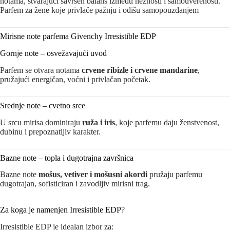
notama, stvarajući savršen balans između nežnosti i samouverenosti.
Parfem za žene koje privlače pažnju i odišu samopouzdanjem
Mirisne note parfema Givenchy Irresistible EDP
Gornje note – osvežavajući uvod
Parfem se otvara notama
crvene ribizle i crvene mandarine
,
pružajući energičan, voćni i privlačan početak.
Srednje note – cvetno srce
U srcu mirisa dominiraju
ruža i iris
, koje parfemu daju ženstvenost,
dubinu i prepoznatljiv karakter.
Bazne note – topla i dugotrajna završnica
Bazne note
mošus, vetiver i mošusni akordi
pružaju parfemu
dugotrajan, sofisticiran i zavodljiv mirisni trag.
Za koga je namenjen Irresistible EDP?
Irresistible EDP je idealan izbor za: