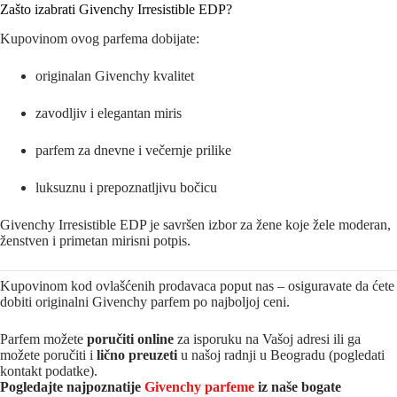
Zašto izabrati Givenchy Irresistible EDP?
Kupovinom ovog parfema dobijate:
originalan Givenchy kvalitet
zavodljiv i elegantan miris
parfem za dnevne i večernje prilike
luksuznu i prepoznatljivu bočicu
Givenchy Irresistible EDP je savršen izbor za žene koje žele moderan,
ženstven i primetan mirisni potpis.
Kupovinom kod ovlašćenih prodavaca poput nas – osiguravate da ćete
dobiti originalni Givenchy parfem po najboljoj ceni.
Parfem možete
poručiti online
za isporuku na Vašoj adresi ili ga
možete poručiti i
lično preuzeti
u našoj radnji u Beogradu (pogledati
kontakt podatke).
Pogledajte najpoznatije
Givenchy parfeme
iz naše bogate