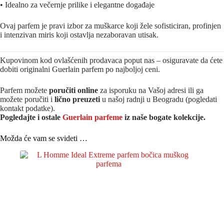
• Idealno za večernje prilike i elegantne događaje
Ovaj parfem je pravi izbor za muškarce koji žele sofisticiran, profinjen
i intenzivan miris koji ostavlja nezaboravan utisak.
Kupovinom kod ovlašćenih prodavaca poput nas – osiguravate da ćete
dobiti originalni Guerlain parfem po najboljoj ceni.
Parfem možete
poručiti online
za isporuku na Vašoj adresi ili ga
možete poručiti i
lično preuzeti
u našoj radnji u Beogradu (pogledati
kontakt podatke).
Pogledajte i ostale
Guerlain parfeme
iz na
še bogate kolekcije.
Možda će vam se svideti …