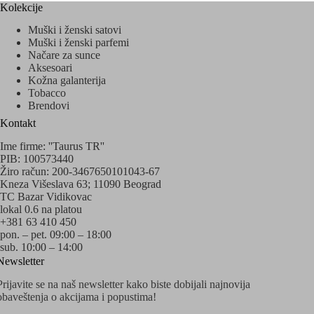
Kolekcije
Muški i ženski satovi
Muški i ženski parfemi
Načare za sunce
Aksesoari
Kožna galanterija
Tobacco
Brendovi
Kontakt
Ime firme: ''Taurus TR''
PIB: 100573440
Žiro račun: 200-3467650101043-67
Kneza Višeslava 63; 11090 Beograd
TC Bazar Vidikovac
lokal 0.6 na platou
+381 63 410 450
pon. – pet. 09:00 – 18:00
sub. 10:00 – 14:00
Newsletter
Prijavite se na naš newsletter kako biste dobijali najnovija
obaveštenja o akcijama i popustima!