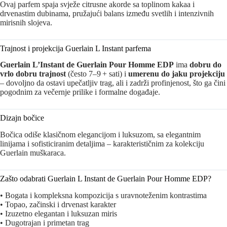
Ovaj parfem spaja svježe citrusne akorde sa toplinom kakaa i
drvenastim dubinama, pružajući balans između svetlih i intenzivnih
mirisnih slojeva.
Trajnost i projekcija Guerlain L Instant parfema
Guerlain L’Instant de Guerlain Pour Homme EDP
ima
dobru do
vrlo dobru trajnost
(često 7–9 + sati) i
umerenu do jaku projekciju
– dovoljno da ostavi upečatljiv trag, ali i zadrži profinjenost, što ga čini
pogodnim za večernje prilike i formalne događaje.
Dizajn bočice
Bočica odiše klasičnom elegancijom i luksuzom, sa elegantnim
linijama i sofisticiranim detaljima – karakterističnim za kolekciju
Guerlain muškaraca.
Zašto odabrati Guerlain L Instant de Guerlain Pour Homme EDP?
• Bogata i kompleksna kompozicija s uravnoteženim kontrastima
• Topao, začinski i drvenast karakter
• Izuzetno elegantan i luksuzan miris
• Dugotrajan i primetan trag