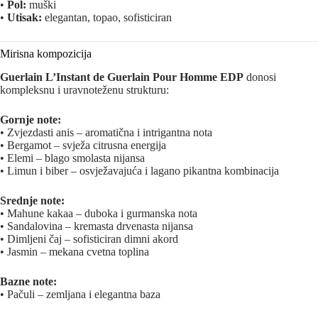
•
Pol:
muški
•
Utisak:
elegantan, topao, sofisticiran
Mirisna kompozicija
Guerlain L’Instant de Guerlain Pour Homme EDP
donosi
kompleksnu i uravnoteženu strukturu:
Gornje note:
• Zvjezdasti anis – aromatična i intrigantna nota
• Bergamot – svježa citrusna energija
• Elemi – blago smolasta nijansa
• Limun i biber – osvježavajuća i lagano pikantna kombinacija
Srednje note:
• Mahune kakaa – duboka i gurmanska nota
• Sandalovina – kremasta drvenasta nijansa
• Dimljeni čaj – sofisticiran dimni akord
• Jasmin – mekana cvetna toplina
Bazne note:
• Pačuli – zemljana i elegantna baza