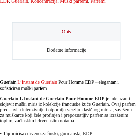
EDP
,
Guerlain
,
Koncentracija
,
Muški parfemi
,
Parfemi
Opis
Dodatne informacije
Guerlain
L’Instant de Guerlain
Pour Homme EDP – elegantan i
sofisticiran muški parfem
Guerlain L Instant de Guerlain Pour Homme EDP
je luksuzan i
slojevit muški miris iz kolekcije francuske kuće
Guerlain
. Ovaj parfem
predstavlja intenzivniju i otporniju verziju klasičnog mirisa, savršenu
za muškarce koji žele profinjen i prepoznatljiv parfem sa izraženim
toplim, začinskim i drvenastim notama.
•
Tip mirisa:
drveno‑začinski, gurmanski, EDP