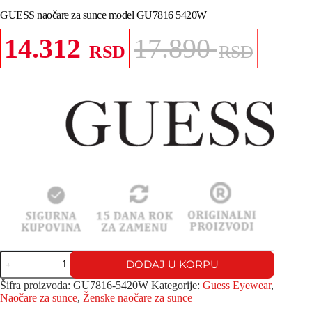
GUESS naočare za sunce model GU7816 5420W
14.312
17.890
RSD
RSD
Originalna
Trenutna
cena
cena
je
je:
bila:
14.312 RSD.
17.890 RSD.
GUESS
DODAJ U KORPU
naočare
za
Šifra proizvoda:
GU7816-5420W
Kategorije:
Guess Eyewear
,
sunce
Naočare za sunce
,
Ženske naočare za sunce
model