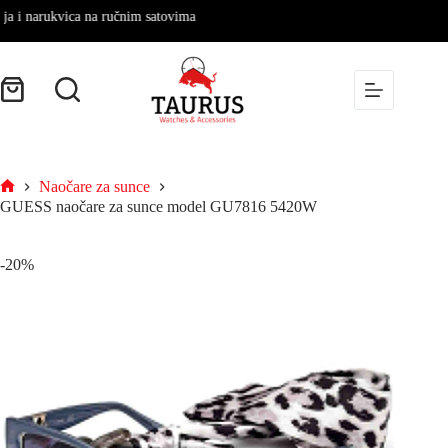
narukvica na ručnim satovima
Skip
to
content
Shopping
cart
Naočare za sunce
Početna
GUESS naočare za sunce model GU7816 5420W
-20%