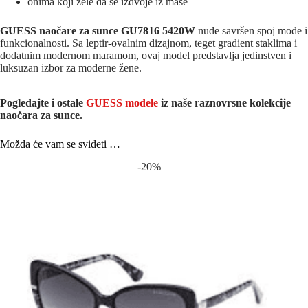
onima koji žele da se izdvoje iz mase
GUESS naočare za sunce GU7816 5420W
nude savršen spoj mode i
funkcionalnosti. Sa leptir-ovalnim dizajnom, teget gradient staklima i
dodatnim modernom maramom, ovaj model predstavlja jedinstven i
luksuzan izbor za moderne žene.
Pogledajte i ostale
GUESS modele
iz naše raznovrsne kolekcije
naočara za sunce.
Možda će vam se svideti …
-20%