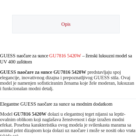
GU7816
5420W
količina
Opis
GUESS naočare za sunce
GU7816 5420W
– ženski luksuzni model sa
UV 400 zaštitom
GUESS naočare za sunce GU7816 5420W
predstavljaju spoj
elegancije, inovativnog dizajna i prepoznatljivog GUESS stila. Ovaj
model je namenjen sofisticiranim ženama koje žele moderan, luksuzan
i funkcionalan modni detalj.
Elegantne GUESS naočare za sunce sa modnim dodatkom
Model
GU7816 5420W
dolazi u elegantnoj teget nijansi sa leptir-
ovalnim oblikom koji naglašava ženstvenost i daje izražen modni
efekat. Posebna karakteristika ovog modela je svilenkasta marama sa
animal print dizajnom koja dolazi uz naočare i može se nositi oko vrata
(skida se).