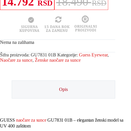
14.792
18.490
RSD
RSD
Nema na zalihama
Šifra proizvoda:
GU7831 01B
Kategorije:
Guess Eyewear
,
Naočare za sunce
,
Ženske naočare za sunce
Opis
GUESS
naočare za sunce
GU7831 01B – elegantan ženski model sa
UV 400 zaštitom