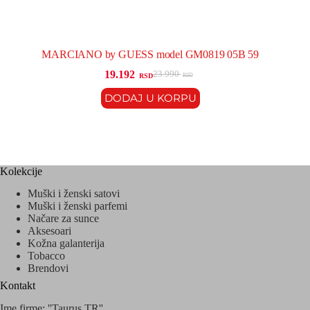
MARCIANO by GUESS model GM0819 05B 59
19.192
23.990
RSD
RSD
DODAJ U KORPU
Kolekcije
Muški i ženski satovi
Muški i ženski parfemi
Načare za sunce
Aksesoari
Kožna galanterija
Tobacco
Brendovi
Kontakt
Ime firme: ''Taurus TR''