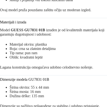
Ovaj model pruža pouzdanu zaštitu očiju uz moderan izgled.
Materijali i izrada
Model
GUESS GU7831 01B
izrađen je od kvalitetnih materijala koji
garantuju dugotrajnost i udobnost:
Materijal okvira: plastika
Boja: crna sa zlatnim detaljima
Tip rama: pun ram
Oblik: kvadratni leptir
Lagana konstrukcija omogućava udobno celodnevno nošenje.
Dimenzije modela GU7831 01B
Širina okvira: 55 x 44 mm
Širina mosta: 16 mm
Dužina drške: 135 mm
Dimenzije su pažljivo prilagođene za stabilno i udobno pristajanje.