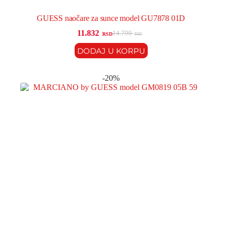
GUESS naočare za sunce model GU7878 01D
11.832
14.790
RSD
RSD
DODAJ U KORPU
-20%