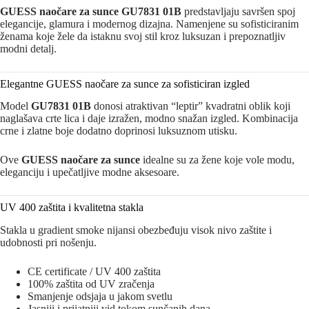
GUESS naočare za sunce GU7831 01B
predstavljaju savršen spoj
elegancije, glamura i modernog dizajna. Namenjene su sofisticiranim
ženama koje žele da istaknu svoj stil kroz luksuzan i prepoznatljiv
modni detalj.
Elegantne GUESS naočare za sunce za sofisticiran izgled
Model
GU7831 01B
donosi atraktivan “leptir” kvadratni oblik koji
naglašava crte lica i daje izražen, modno snažan izgled. Kombinacija
crne i zlatne boje dodatno doprinosi luksuznom utisku.
Ove
GUESS naočare za sunce
idealne su za žene koje vole modu,
eleganciju i upečatljive modne aksesoare.
UV 400 zaštita i kvalitetna stakla
Stakla u gradient smoke nijansi obezbeđuju visok nivo zaštite i
udobnosti pri nošenju.
CE certificate / UV 400 zaštita
100% zaštita od UV zračenja
Smanjenje odsjaja u jakom svetlu
Jasniji i prijatniji vid tokom sunčanih dana