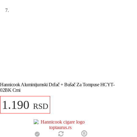
Hannicook Aluminijumski Držač + Bušač Za Tompuse HCYT-
02BK Crni
1.190
RSD