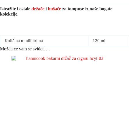
Istražite i ostale
držače
i
bušače
za tompuse iz naše bogate
kolekcije.
Količina u mililitrima
120 ml
Možda će vam se svideti …