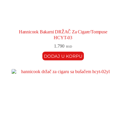
Hannicook Bakarni DRŽAČ Za Cigare/Tompuse
HCYT-03
1.790
RSD
DODAJ U KORPU