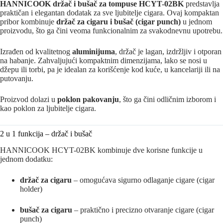
HANNICOOK držač i bušač za tompuse HCYT-02BK
predstavlja
praktičan i elegantan dodatak za sve ljubitelje cigara. Ovaj kompaktan
pribor kombinuje
držač za cigaru i bušač (cigar punch)
u jednom
proizvodu, što ga čini veoma funkcionalnim za svakodnevnu upotrebu.
Izrađen od kvalitetnog
aluminijuma
, držač je lagan, izdržljiv i otporan
na habanje. Zahvaljujući kompaktnim dimenzijama, lako se nosi u
džepu ili torbi, pa je idealan za korišćenje kod kuće, u kancelariji ili na
putovanju.
Proizvod dolazi u
poklon pakovanju
, što ga čini odličnim izborom i
kao poklon za ljubitelje cigara.
2 u 1 funkcija – držač i bušač
HANNICOOK HCYT-02BK kombinuje dve korisne funkcije u
jednom dodatku:
držač za cigaru
– omogućava sigurno odlaganje cigare (cigar
holder)
bušač za cigaru
– praktično i precizno otvaranje cigare (cigar
punch)