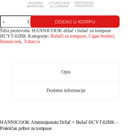
DODAJ U KORPU
Šifra proizvoda:
HANNICOOK držač i bušač za tompuse
HCYT-02BK
Kategorije:
Bušači za tompuse
,
Cigar holderi
,
Hannicook
,
Tobacco
Opis
Dodatne informacije
HANNICOOK Aluminijumski Držač + Bušač HCYT-02BK –
Praktičan pribor za tompuse