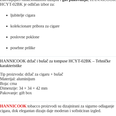
HCYT-02BK je odličan izbor za:
ljubitelje cigara
kolekcionare pribora za cigare
poslovne poklone
posebne prilike
HANNICOOK držač i bušač za tompuse HCYT-02BK – Tehničke
karakteristike
Tip proizvoda: držač za cigaru + bušač
Materijal: aluminijum
Boja: crna
Dimenzije: 34 × 34 × 42 mm
Pakovanje: gift box
HANNICOOK
tobacco proizvodi su dizajnirani za sigurno odlaganje
cigara, dok elegantan dizajn daje moderan i sofisticiran izgled.