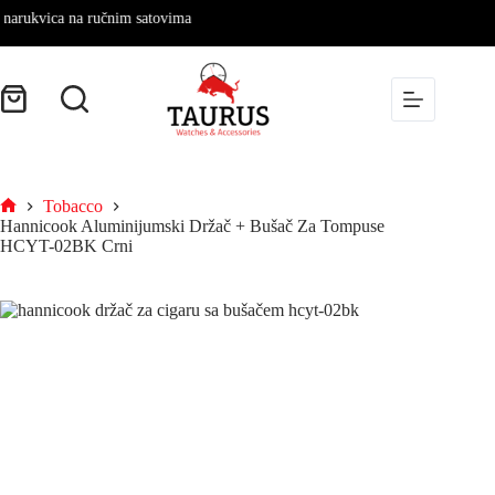
kvica na ručnim satovima
Tobacco
Hannicook Aluminijumski Držač + Bušač Za Tompuse
HCYT-02BK Crni