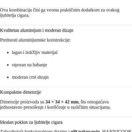
Ova kombinacija čini ga veoma praktičnim dodatkom za svakog
ljubitelja cigara.
Kvalitetan aluminijum i moderan dizajn
Prednosti aluminijumske konstrukcije:
lagan i izdržljiv materijal
otporan na habanje
moderan crni dizajn
Kompaktne dimenzije
Dimenzije proizvoda su
34 × 34 × 42 mm
, što omogućava
jednostavno prenošenje i korišćenje u različitim situacijama.
Idealan poklon za ljubitelje cigara
Zahvaljujući funkcionalnom dizajnu i
gift pakovanju
, HANNICOOK