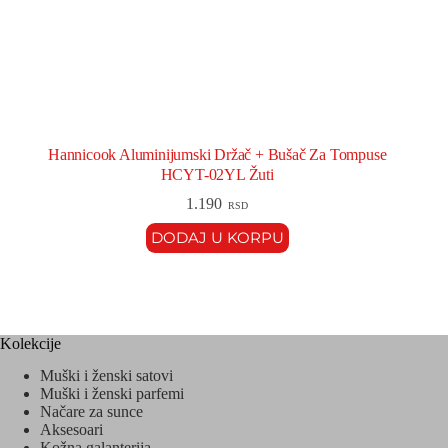
Hannicook Aluminijumski Držač + Bušač Za Tompuse
HCYT-02YL Žuti
1.190
RSD
DODAJ U KORPU
Kolekcije
Muški i ženski satovi
Muški i ženski parfemi
Načare za sunce
Aksesoari
Kožna galanterija