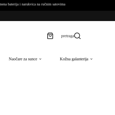
 ručnim satovima
pretraga
Naočare za sunce
Kožna galanterija
B