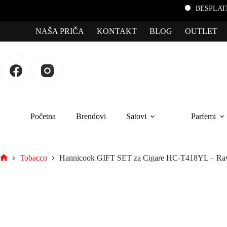
BESPLATNA DOSTAVA za porudžbine 
NAŠA PRIČA
KONTAKT
BLOG
OUTLET
Početna
Brendovi
Satovi
Parfemi
Tobacco
Hannicook GIFT SET za Cigare HC-T418YL – Ravan