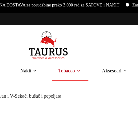
preko 3.000 rsd za SATOVE i NAKIT
Zamena baterija i narukvica na
Nakit
Tobacco
Aksesoari
 i V-Sekač, bušač i pepeljara