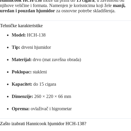
Hannicook HCH-138
može da primi do
15 cigara
, u zavisnosti od
njihove veličine i formata. Namenjen je korisnicima koji žele
manji,
uredan i pouzdan hjumidor
za osnovne potrebe skladištenja.
Tehničke karakteristike
Model:
HCH-138
Tip:
drveni hjumidor
Materijal:
drvo (mat završna obrada)
Poklopac:
stakleni
Kapacitet:
do 15 cigara
Dimenzije:
260 × 220 × 66 mm
Oprema:
ovlaživač i higrometar
Zašto izabrati Hannicook hjumidor HCH-138?