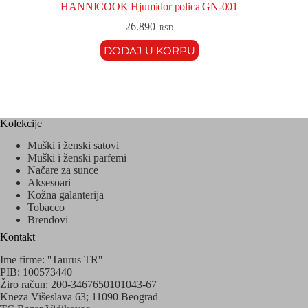
HANNICOOK Hjumidor polica GN-001
26.890
RSD
DODAJ U KORPU
Kolekcije
Muški i ženski satovi
Muški i ženski parfemi
Načare za sunce
Aksesoari
Kožna galanterija
Tobacco
Brendovi
Kontakt
Ime firme: ''Taurus TR''
PIB: 100573440
Žiro račun: 200-3467650101043-67
Kneza Višeslava 63; 11090 Beograd