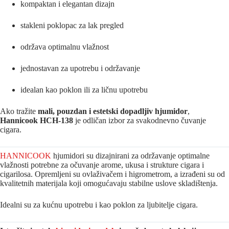
kompaktan i elegantan dizajn
stakleni poklopac za lak pregled
održava optimalnu vlažnost
jednostavan za upotrebu i održavanje
idealan kao poklon ili za ličnu upotrebu
Ako tražite
mali, pouzdan i estetski dopadljiv hjumidor
,
Hannicook HCH-138
je odličan izbor za svakodnevno čuvanje
cigara.
HANNICOOK
hjumidori su dizajnirani za održavanje optimalne
vlažnosti potrebne za očuvanje arome, ukusa i strukture cigara i
cigarilosa. Opremljeni su ovlaživačem i higrometrom, a izrađeni su od
kvalitetnih materijala koji omogućavaju stabilne uslove skladištenja.
Idealni su za kućnu upotrebu i kao poklon za ljubitelje cigara.