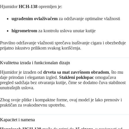
Hjumidor
HCH-138
opremljen je:
ugrađenim ovlaživačem
za održavanje optimalne vlažnosti
higrometrom
za kontrolu uslova unutar kutije
Pravilno održavanje vlažnosti sprečava isušivanje cigara i obezbeđuje
prijatno iskustvo prilikom svakog korišćenja.
Kvalitetna izrada i funkcionalan dizajn
Hjumidor je izrađen od
drveta sa mat završnom obradom
, što mu
daje prirodan i elegantan izgled.
Stakleni poklopac
omogućava
pregled sadržaja bez otvaranja kutije, čime se dodatno čuva stabilnost
unutrašnjih uslova.
Zbog svoje plitke i kompaktne forme, ovaj model je lako prenosiv i
praktičan za svakodnevnu upotrebu.
Kapacitet i namena