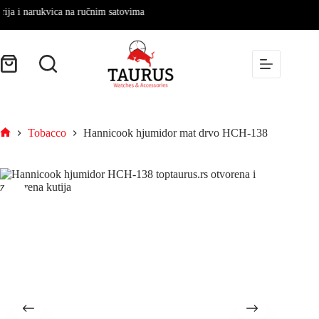
 i narukvica na ručnim satovima
Tobacco
Hannicook hjumidor mat drvo HCH-138