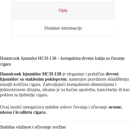
Opis
Dodatne informacije
Hannicook hjumidor HCH-138 – kompaktna drvena kutija za čuvanje
cigara
Hannicook hjumidor HCH-138
je elegantan i praktičan
drveni
hjumidor sa staklenim poklopcem
, namenjen pravilnom skladištenju
manjih količina cigara. Zahvaljujući kompaktnim dimenzijama i
jednostavnom dizajnu, idealan je za kućnu upotrebu, kancelariju ili kao
poklon za ljubitelje cigara.
Ovaj model omogućava stabilne uslove čuvanja i očuvanje
arome,
ukusa i kvaliteta cigara
.
Stabilna vlažnost i očuvanje svežine