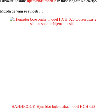
Istražite i ostale
hjumidori modele
iz naše bogate kolekcije.
Možda će vam se svideti …
HANNICOOK Hjumidor boje oraha, model HCH-023