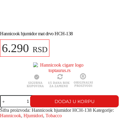
Hannicook hjumidor mat drvo HCH-138
6.290
RSD
DODAJ U KORPU
Šifra proizvoda:
Hannicook hjumidor HCH-138
Kategorije:
Hannicook
,
Hjumidori
,
Tobacco