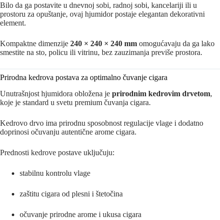
Bilo da ga postavite u dnevnoj sobi, radnoj sobi, kancelariji ili u
prostoru za opuštanje, ovaj hjumidor postaje elegantan dekorativni
element.
Kompaktne dimenzije
240 × 240 × 240 mm
omogućavaju da ga lako
smestite na sto, policu ili vitrinu, bez zauzimanja previše prostora.
Prirodna kedrova postava za optimalno čuvanje cigara
Unutrašnjost hjumidora obložena je
prirodnim kedrovim drvetom
,
koje je standard u svetu premium čuvanja cigara.
Kedrovo drvo ima prirodnu sposobnost regulacije vlage i dodatno
doprinosi očuvanju autentične arome cigara.
Prednosti kedrove postave uključuju:
stabilnu kontrolu vlage
zaštitu cigara od plesni i štetočina
očuvanje prirodne arome i ukusa cigara