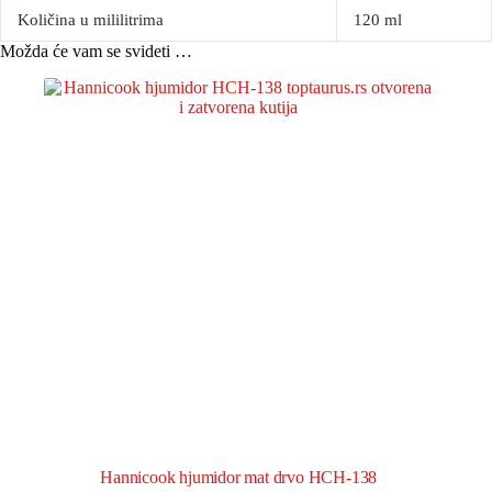
Količina u mililitrima
120 ml
Možda će vam se svideti …
Hannicook hjumidor mat drvo HCH-138