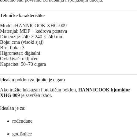
Tehničke karakteristike
Model: HANNICOOK XHG-009
Materijal: MDF + kedrova postava
Dimenzije: 240 × 240 × 240 mm
Boja: crna (visoki sjaj)
Broj fioka: 3
Higrometar: digitalni
Ovlaživač: uključen
Kapacitet: 50–70 cigara
Idealan poklon za ljubitelje cigara
Ako tražite luksuzan i praktičan poklon,
HANNICOOK hjumidor
XHG-009
je savršen izbor.
Idealan je za:
rođendane
godišnjice