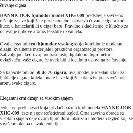
čuvanje cigara
HANNICOOK hjumidor model XHG-009
predstavlja savršeno
rešenje za sve koji žele profesionalne uslove za čuvanje cigara kod
kuće, u kancelariji ili u cigar baru. Pravilno skladištenje je ključno za
očuvanje njihove arome, teksture i kvaliteta.
Ovaj elegantni
crni hjumidor visokog sjaja
kombinuje moderan
dizajn, kvalitetne materijale i praktičnu organizaciju prostora.
Zahvaljujući kedrovoj unutrašnjosti, digitalnom higrometru i
ovlaživaču, vaše cigare će uvek biti u idealnim uslovima za čuvanje.
Sa kapacitetom od
50 do 70 cigara
, ovaj model je idealan izbor za
ljubitelje cigara, kolekcionare i sve koji žele da uživaju u savršenoj
aromi svake cigare.
Elegantni crni dizajn sa visokim sjajem
Jedna od prvih stvari koja privlači pažnju kod modela
HANNICOOK
XHG-009
jeste njegov sofisticirani izgled. Crna završna obrada sa
visokim sjajem daje ovom hjumidoru luksuzan i moderan izgled koji se
savršeno uklapa u svaki enterijer.