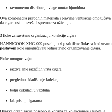
ravnomernu distribuciju vlage unutar hjumidora
Ova kombinacija prirodnih materijala i pravilne ventilacije omogućava
da cigare ostanu sveže i spremne za uživanje.
3 fioke za savršenu organizaciju kolekcije cigara
HANNICOOK XHG-009 poseduje
tri praktične fioke sa kedrovom
postavom
koje omogućavaju jednostavno organizovanje cigara.
Fioke omogućavaju:
razdvajanje različitih vrsta cigara
pregledno skladištenje kolekcije
bolju cirkulaciju vazduha
lak pristup cigarama
Ovakva organizacija posebno je korisna za kolekcionare i ljubitelje