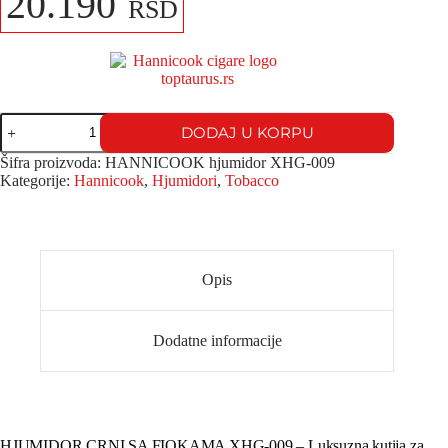
20.190
RSD
DODAJ U KORPU
Šifra proizvoda:
HANNICOOK hjumidor XHG-009
Kategorije:
Hannicook
,
Hjumidori
,
Tobacco
Opis
Dodatne informacije
HJUMIDOR CRNI SA FIOKAMA XHG-009 – Luksuzna kutija za