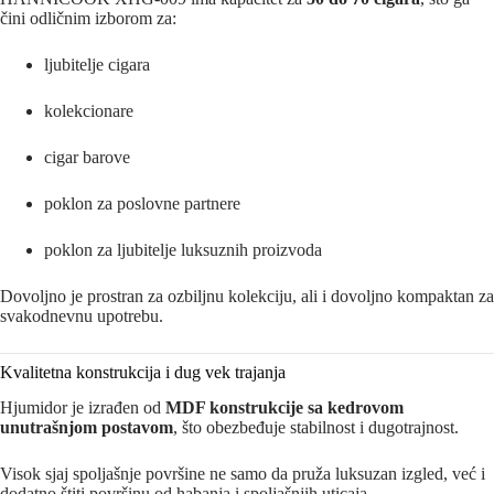
čini odličnim izborom za:
ljubitelje cigara
kolekcionare
cigar barove
poklon za poslovne partnere
poklon za ljubitelje luksuznih proizvoda
Dovoljno je prostran za ozbiljnu kolekciju, ali i dovoljno kompaktan za
svakodnevnu upotrebu.
Kvalitetna konstrukcija i dug vek trajanja
Hjumidor je izrađen od
MDF konstrukcije sa kedrovom
unutrašnjom postavom
, što obezbeđuje stabilnost i dugotrajnost.
Visok sjaj spoljašnje površine ne samo da pruža luksuzan izgled, već i
dodatno štiti površinu od habanja i spoljašnjih uticaja.