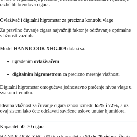
različitih brendova cigara.
Ovlaživač i digitalni higrometar za preciznu kontrolu vlage
Za pravilno čuvanje cigara najvažniji faktor je održavanje optimalne
vlažnosti vazduha.
Model
HANNICOOK XHG-009
dolazi sa:
ugrađenim
ovlaživačem
digitalnim higrometrom
za precizno merenje vlažnosti
Digitalni higrometar omogućava jednostavno praćenje nivoa vlage u
svakom trenutku.
Idealna vlažnost za čuvanje cigara iznosi između
65% i 72%
, a uz
ovaj sistem lako ćete održavati savršene uslove unutar hjumidora.
Kapacitet 50–70 cigara
HANNICOOK XHG-009 ima kapacitet za
50 do 70 cigara
, što ga