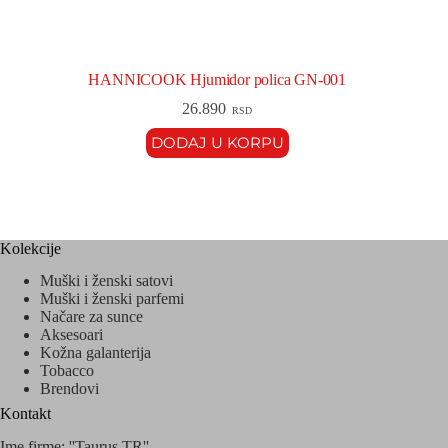
HANNICOOK Hjumidor polica GN-001
26.890
RSD
DODAJ U KORPU
Kolekcije
Muški i ženski satovi
Muški i ženski parfemi
Načare za sunce
Aksesoari
Kožna galanterija
Tobacco
Brendovi
Kontakt
Ime firme: ''Taurus TR''