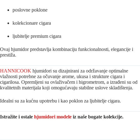
poslovne poklone
kolekcionare cigara
ljubitelje premium cigara
Ovaj hjumidor predstavlja kombinaciju funkcionalnosti, elegancije i
prestiža.
HANNICOOK
hjumidori su dizajnirani za održavanje optimalne
vlažnosti potrebne za očuvanje arome, ukusa i strukture cigara i
cigarilosa. Opremljeni su ovlaživačem i higrometrom, a izrađeni su od
kvalitetnih materijala koji omogućavaju stabilne uslove skladištenja.
Idealni su za kućnu upotrebu i kao poklon za ljubitelje cigara.
Istražite i ostale
hjumidori modele
iz naše bogate kolekcije.