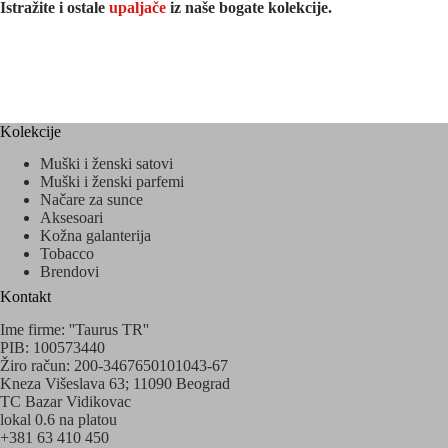
Istražite i ostale
upaljače
iz naše bogate kolekcije.
Kolekcije
Muški i ženski satovi
Muški i ženski parfemi
Načare za sunce
Aksesoari
Kožna galanterija
Tobacco
Brendovi
Kontakt
Ime firme: ''Taurus TR''
PIB: 100573440
Žiro račun: 200-3467650101043-67
Kneza Višeslava 63; 11090 Beograd
TC Bazar Vidikovac
lokal 0.6 na platou
+381 63 410 450