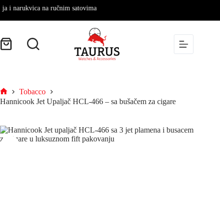
 narukvica na ručnim satovima
Tobacco
Hannicook Jet Upaljač HCL-466 – sa bušačem za cigare