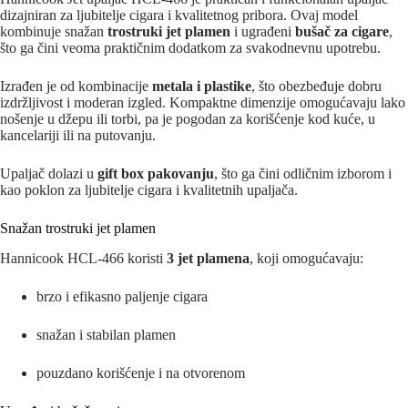
dizajniran za ljubitelje cigara i kvalitetnog pribora. Ovaj model
kombinuje snažan
trostruki jet plamen
i ugrađeni
bušač za cigare
,
što ga čini veoma praktičnim dodatkom za svakodnevnu upotrebu.
Izrađen je od kombinacije
metala i plastike
, što obezbeđuje dobru
izdržljivost i moderan izgled. Kompaktne dimenzije omogućavaju lako
nošenje u džepu ili torbi, pa je pogodan za korišćenje kod kuće, u
kancelariji ili na putovanju.
Upaljač dolazi u
gift box pakovanju
, što ga čini odličnim izborom i
kao poklon za ljubitelje cigara i kvalitetnih upaljača.
Snažan trostruki jet plamen
Hannicook HCL-466 koristi
3 jet plamena
, koji omogućavaju:
brzo i efikasno paljenje cigara
snažan i stabilan plamen
pouzdano korišćenje i na otvorenom