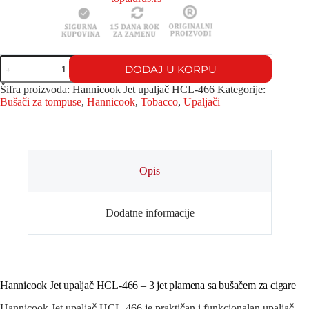
DODAJ U KORPU
Šifra proizvoda:
Hannicook Jet upaljač HCL-466
Kategorije:
Bušači za tompuse
,
Hannicook
,
Tobacco
,
Upaljači
Opis
Dodatne informacije
Hannicook Jet upaljač HCL-466 – 3 jet plamena sa bušačem za cigare
Hannicook Jet upaljač HCL-466 je praktičan i funkcionalan upaljač