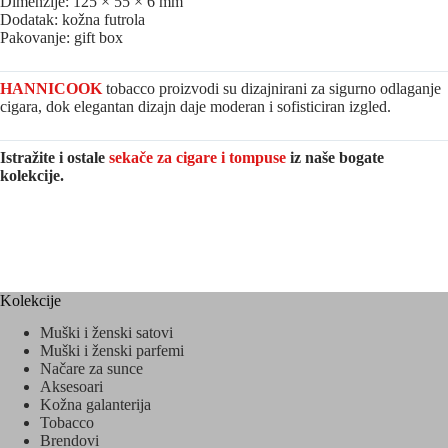
Dimenzije: 125 × 55 × 6 mm
Dodatak: kožna futrola
Pakovanje: gift box
HANNICOOK
tobacco proizvodi su dizajnirani za sigurno odlaganje
cigara, dok elegantan dizajn daje moderan i sofisticiran izgled.
Istražite i ostale
sekače za cigare i tompuse
iz naše bogate
kolekcije.
Kolekcije
Muški i ženski satovi
Muški i ženski parfemi
Načare za sunce
Aksesoari
Kožna galanterija
Tobacco
Brendovi