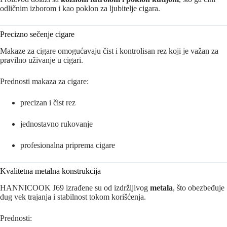
odličnim izborom i kao poklon za ljubitelje cigara.
Precizno sečenje cigare
Makaze za cigare omogućavaju čist i kontrolisan rez koji je važan za
pravilno uživanje u cigari.
Prednosti makaza za cigare:
precizan i čist rez
jednostavno rukovanje
profesionalna priprema cigare
Kvalitetna metalna konstrukcija
HANNICOOK J69 izrađene su od izdržljivog
metala
, što obezbeđuje
dug vek trajanja i stabilnost tokom korišćenja.
Prednosti: