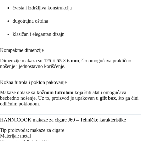
čvrsta i izdržljiva konstrukcija
dugotrajna oštrina
klasičan i elegantan dizajn
Kompaktne dimenzije
Dimenzije makaza su
125 × 55 × 6 mm
, što omogućava praktično
nošenje i jednostavno korišćenje.
Kožna futrola i poklon pakovanje
Makaze dolaze sa
kožnom futrolom
koja štiti alat i omogućava
bezbedno nošenje. Uz to, proizvod je upakovan u
gift box
, što ga čini
odličnim poklonom.
HANNICOOK makaze za cigare J69 – Tehničke karakteristike
Tip proizvoda: makaze za cigare
Materijal: metal