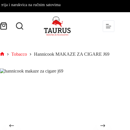
ja i narukvica na ručnim satovima
Tobacco
Hannicook MAKAZE ZA CIGARE J69