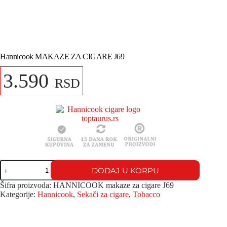
Hannicook MAKAZE ZA CIGARE J69
3.590
RSD
DODAJ U KORPU
Šifra proizvoda:
HANNICOOK makaze za cigare J69
Kategorije:
Hannicook
,
Sekači za cigare
,
Tobacco