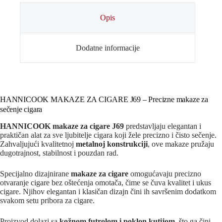
Opis
Dodatne informacije
HANNICOOK MAKAZE ZA CIGARE J69 – Precizne makaze za
sečenje cigara
HANNICOOK makaze za cigare J69
predstavljaju elegantan i
praktičan alat za sve ljubitelje cigara koji žele precizno i čisto sečenje.
Zahvaljujući kvalitetnoj
metalnoj konstrukciji
, ove makaze pružaju
dugotrajnost, stabilnost i pouzdan rad.
Specijalno dizajnirane
makaze za cigare
omogućavaju precizno
otvaranje cigare bez oštećenja omotača, čime se čuva kvalitet i ukus
cigare. Njihov elegantan i klasičan dizajn čini ih savršenim dodatkom
svakom setu pribora za cigare.
Proizvod dolazi sa
kožnom futrolom i poklon kutijom
, što ga čini