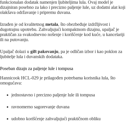
funkcionalan dodatak namenjen ljubiteljima lula. Ovaj model je
dizajniran posebno za lako i precizno paljenje lule, uz dodatni alat koji
olakšava održavanje i pripremu duvana.
Izrađen je od kvalitetnog
metala
, što obezbeđuje izdržljivost i
dugotrajnu upotrebu. Zahvaljujući kompaktnom dizajnu, upaljač je
praktičan za svakodnevno nošenje i korišćenje kod kuće, u kancelariji
ili na putovanju.
Upaljač dolazi u
gift pakovanju
, pa je odličan izbor i kao poklon za
ljubitelje lula i duvanskih dodataka.
Poseban dizajn za paljenje lule i tompusa
Hannicook HCL-029 je prilagođen potrebama korisnika lula, što
omogućava:
jednostavno i precizno paljenje lule ili tompusa
ravnomerno sagorevanje duvana
udobno korišćenje zahvaljujući praktičnom obliku