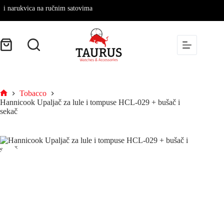
narukvica na ručnim satovima
Tobacco
Hannicook Upaljač za lule i tompuse HCL-029 + bušač i
sekač