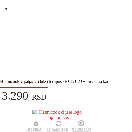
Hannicook Upaljač za lule i tompuse HCL-029 + bušač i sekač
3.290
RSD