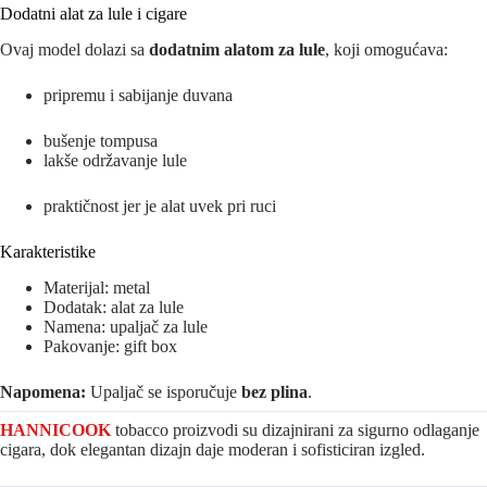
Dodatni alat za lule i cigare
Ovaj model dolazi sa
dodatnim alatom za lule
, koji omogućava:
pripremu i sabijanje duvana
bušenje tompusa
lakše održavanje lule
praktičnost jer je alat uvek pri ruci
Karakteristike
Materijal: metal
Dodatak: alat za lule
Namena: upaljač za lule
Pakovanje: gift box
Napomena:
Upaljač se isporučuje
bez plina
.
HANNICOOK
tobacco proizvodi su dizajnirani za sigurno odlaganje
cigara, dok elegantan dizajn daje moderan i sofisticiran izgled.