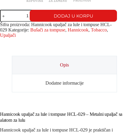
DODAJ U KORPU
Šifra proizvoda:
Hannicook upaljač za lule i tompuse HCL-
029
Kategorije:
Bušači za tompuse
,
Hannicook
,
Tobacco
,
Upaljači
Opis
Dodatne informacije
Hannicook upaljač za lule i tompuse HCL-029 – Metalni upaljač sa
alatom za lulu
Hannicook upaljač za lule i tompuse HCL-029 je praktičan i