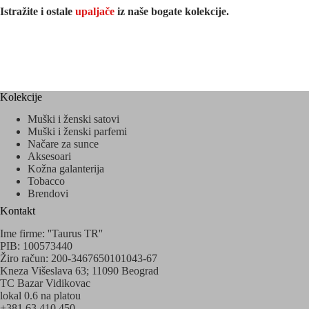
Istražite i ostale
upaljače
iz naše bogate kolekcije.
Kolekcije
Muški i ženski satovi
Muški i ženski parfemi
Načare za sunce
Aksesoari
Kožna galanterija
Tobacco
Brendovi
Kontakt
Ime firme: ''Taurus TR''
PIB: 100573440
Žiro račun: 200-3467650101043-67
Kneza Višeslava 63; 11090 Beograd
TC Bazar Vidikovac
lokal 0.6 na platou
+381 63 410 450