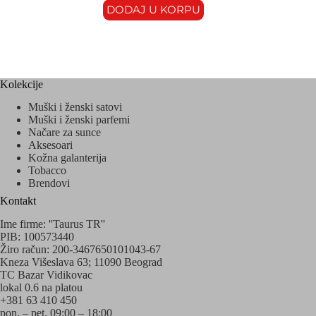
DODAJ U KORPU
Kolekcije
Muški i ženski satovi
Muški i ženski parfemi
Načare za sunce
Aksesoari
Kožna galanterija
Tobacco
Brendovi
Kontakt
Ime firme: ''Taurus TR''
PIB: 100573440
Žiro račun: 200-3467650101043-67
Kneza Višeslava 63; 11090 Beograd
TC Bazar Vidikovac
lokal 0.6 na platou
+381 63 410 450
pon. – pet. 09:00 – 18:00