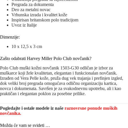
Pregrada za dokumenta
Deo za metalni novac
Vrhunska izrada i kvalitet kože
Inspirisan britanskom polo tradicijom
Uvoz iz Italije
Dimenzije:
10 x 12,5 x 3 cm
Zašto odabrati Harvey Miller Polo Club novčanik?
Polo Club muški kožni novčanik 1503-G30 odličan je izbor za
muškarce koji žele kvalitetan, elegantan i funkcionalan novčanik.
Izrađen od Vera Pelle kože, pruža dug vek trajanja i prefinjen izgled,
dok veliki broj pregrada omogućava odličnu organizaciju kartica,
novca i dokumenata. Savršen je za svakodnevnu upotrebu, ali i kao
praktičan i elegantan poklon za posebne prilike.
Pogledajte i ostale modele iz naše
raznovrsne ponude muških
novčanika.
Možda će vam se svideti …