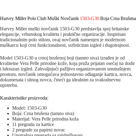
Harvey Miller Polo Club Muški Novčanik
1503-G30
Boja Crna Brušen
Harvey Miller muški novčanik 1503-G30 predstavlja spoj britanske
elegancije, vrhunskog kvaliteta i praktične organizacije. Inspirisan
tradicionalnim polo stilom, ovaj novčanik namenjen je modernom
muškarcu koji ceni funkcionalnost, sofisticiran izgled i dugotrajnost.
Model 1503-G30 u crnoj brušenoj boji (tamno siva) izrađen je od
kvalitetne Vera Pelle prirodne kože, koja pruža prijatan osećaj na dodir
i luksuzan izgled. Zahvaljujući pažljivo organizovanom unutrašnjem
prostoru, novčanik omogućava jednostavno odlaganje kartica, novca,
dokumenata i sitnog novca, čineći ga idealnim za svakodnevnu
upotrebu.
Karakteristike proizvoda:
Model: 1503-G30
Boja: Crna brušena (tamno siva)
Materijal: Vera Pelle prirodna koža
11 pregrada za kartice
2 pregrade za papirni novac
Unutrašnja pregrada sa rajsferšlusom