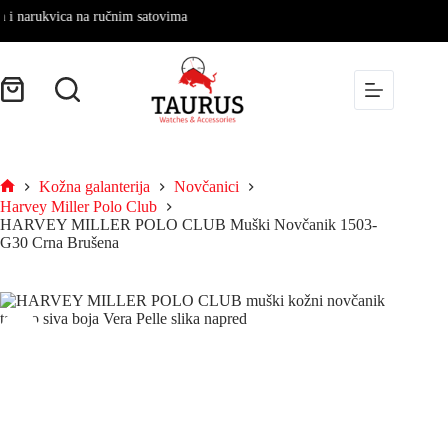
narukvica na ručnim satovima
Kožna galanterija
Novčanici
Harvey Miller Polo Club
HARVEY MILLER POLO CLUB Muški Novčanik 1503-
G30 Crna Brušena