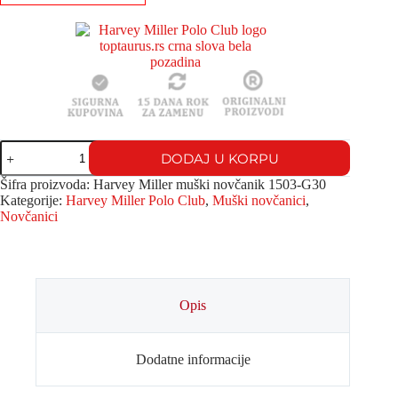
DODAJ U KORPU
Šifra proizvoda:
Harvey Miller muški novčanik 1503-G30
Kategorije:
Harvey Miller Polo Club
,
Muški novčanici
,
Novčanici
Opis
Dodatne informacije