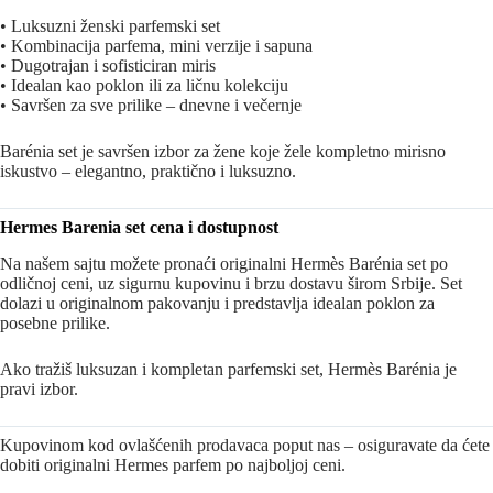
• Luksuzni ženski parfemski set
• Kombinacija parfema, mini verzije i sapuna
• Dugotrajan i sofisticiran miris
• Idealan kao poklon ili za ličnu kolekciju
• Savršen za sve prilike – dnevne i večernje
Barénia set je savršen izbor za žene koje žele kompletno mirisno
iskustvo – elegantno, praktično i luksuzno.
Hermes Barenia set cena i dostupnost
Na našem sajtu možete pronaći originalni Hermès Barénia set po
odličnoj ceni, uz sigurnu kupovinu i brzu dostavu širom Srbije. Set
dolazi u originalnom pakovanju i predstavlja idealan poklon za
posebne prilike.
Ako tražiš luksuzan i kompletan parfemski set, Hermès Barénia je
pravi izbor.
Kupovinom kod ovlašćenih prodavaca poput nas – osiguravate da ćete
dobiti originalni Hermes parfem po najboljoj ceni.