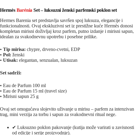
Hermès
Barénia
Set – luksuzni ženski parfemski poklon set
Hermes Barenia set predstavlja savršen spoj luksuza, elegancije i
funkcionalnosti. Ovaj ekskluzivni set iz prestižne kuće
Hermès
donosi
kompletan mirisni doživljaj kroz parfem, putno izdanje i mirisni sapun,
idealan za svakodnevnu upotrebu i posebne prilike.
•
Tip mirisa:
chypre, drveno-cvetni, EDP
•
Pol:
ženski
•
Utisak:
elegantan, senzualan, luksuzan
Set sadrži:
• Eau de Parfum 100 ml
• Eau de Parfum 15 ml (travel size)
• Mirisni sapun 25 g
Ovaj set omogućava slojevito uživanje u mirisu – parfem za intenzivan
trag, mini verzija za torbu i sapun za svakodnevni ritual nege.
✔ Luksuzno poklon pakovanje (kutija može varirati u zavisnosti
od edicije i serije proizvodnje).