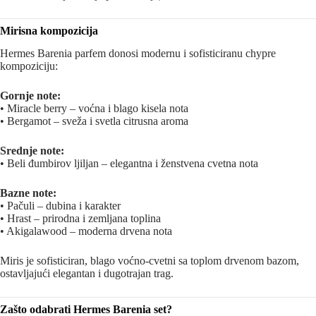
Mirisna kompozicija
Hermes Barenia parfem donosi modernu i sofisticiranu chypre
kompoziciju:
Gornje note:
• Miracle berry – voćna i blago kisela nota
• Bergamot – sveža i svetla citrusna aroma
Srednje note:
• Beli đumbirov ljiljan – elegantna i ženstvena cvetna nota
Bazne note:
• Pačuli – dubina i karakter
• Hrast – prirodna i zemljana toplina
• Akigalawood – moderna drvena nota
Miris je sofisticiran, blago voćno-cvetni sa toplom drvenom bazom,
ostavljajući elegantan i dugotrajan trag.
Zašto odabrati Hermes Barenia set?