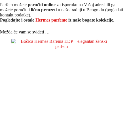
Parfem možete
poručiti online
za isporuku na Vašoj adresi ili ga
možete poručiti i
lično preuzeti
u našoj radnji u Beogradu (pogledati
kontakt podatke).
Pogledajte i ostale
Hermes parfeme
iz na
še bogate kolekcije.
Možda će vam se svideti …