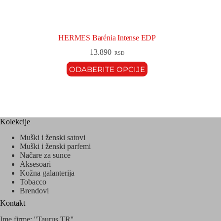
HERMES Barénia Intense EDP
13.890
RSD
ODABERITE OPCIJE
Kolekcije
Muški i ženski satovi
Muški i ženski parfemi
Načare za sunce
Aksesoari
Kožna galanterija
Tobacco
Brendovi
Kontakt
Ime firme: ''Taurus TR''