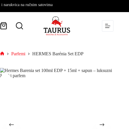
arukvica na ručnim satovima
Parfemi
HERMES Barénia Set EDP