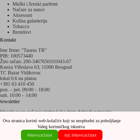
Muški i ženski parfemi
Načare za sunce
Aksesoari
Kožna galanterija
Tobacco
Brendovi
Kontakt
Ime firme: ''Taurus TR''
PIB: 100573440
Žiro račun: 200-3467650101043-67
Kneza Višeslava 63; 11090 Beograd
TC Bazar Vidikovac
lokal 0.6 na platou
+381 63 410 450
pon. – pet. 09:00 – 18:00
sub. 10:00 – 14:00
Newsletter
Prijavite se na naš newsletter kako biste dobijali najnovija
obaveštenja o akcijama i popustima!
Ova stranica koristi web-kolačiće koji su neophodni za poboljšanje
Vašeg korisničkog iskustva.
PRIHVATAM
NE PRIHVATAM