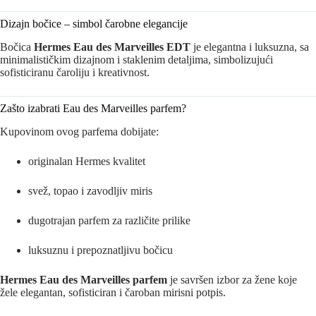
Dizajn bočice – simbol čarobne elegancije
Bočica
Hermes Eau des Marveilles EDT
je elegantna i luksuzna, sa
minimalističkim dizajnom i staklenim detaljima, simbolizujući
sofisticiranu čaroliju i kreativnost.
Zašto izabrati Eau des Marveilles parfem?
Kupovinom ovog parfema dobijate:
originalan Hermes kvalitet
svež, topao i zavodljiv miris
dugotrajan parfem za različite prilike
luksuznu i prepoznatljivu bočicu
Hermes Eau des Marveilles parfem
je savršen izbor za žene koje
žele elegantan, sofisticiran i čaroban mirisni potpis.