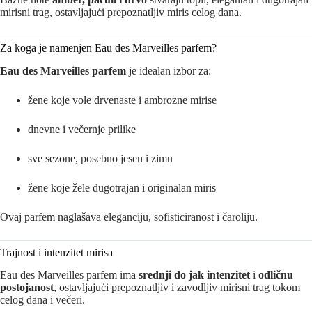
mirisni trag, ostavljajući prepoznatljiv miris celog dana.
Za koga je namenjen Eau des Marveilles parfem?
Eau des Marveilles parfem
je idealan izbor za:
žene koje vole drvenaste i ambrozne mirise
dnevne i večernje prilike
sve sezone, posebno jesen i zimu
žene koje žele dugotrajan i originalan miris
Ovaj parfem naglašava eleganciju, sofisticiranost i čaroliju.
Trajnost i intenzitet mirisa
Eau des Marveilles parfem ima
srednji do jak intenzitet
i
odličnu
postojanost
, ostavljajući prepoznatljiv i zavodljiv mirisni trag tokom
celog dana i večeri.