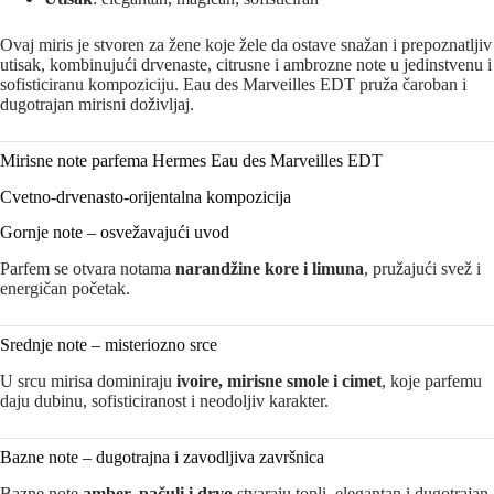
Ovaj miris je stvoren za žene koje žele da ostave snažan i prepoznatljiv
utisak, kombinujući drvenaste, citrusne i ambrozne note u jedinstvenu i
sofisticiranu kompoziciju. Eau des Marveilles EDT pruža čaroban i
dugotrajan mirisni doživljaj.
Mirisne note parfema Hermes Eau des Marveilles EDT
Cvetno-drvenasto-orijentalna kompozicija
Gornje note – osvežavajući uvod
Parfem se otvara notama
narandžine kore i limuna
, pružajući svež i
energičan početak.
Srednje note – misteriozno srce
U srcu mirisa dominiraju
ivoire, mirisne smole i cimet
, koje parfemu
daju dubinu, sofisticiranost i neodoljiv karakter.
Bazne note – dugotrajna i zavodljiva završnica
Bazne note
amber, pačuli i drvo
stvaraju topli, elegantan i dugotrajan