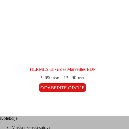
HERMES Elixir des Marveilles EDP
9.690
–
13.290
RSD
RSD
ODABERITE OPCIJE
Kolekcije
Muški i ženski satovi