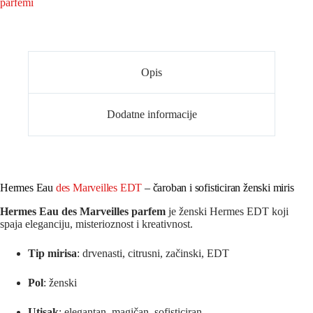
parfemi
Opis
Dodatne informacije
Hermes Eau
des Marveilles EDT
– čaroban i sofisticiran ženski miris
Hermes Eau des Marveilles parfem
je ženski Hermes EDT koji
spaja eleganciju, misterioznost i kreativnost.
Tip mirisa
: drvenasti, citrusni, začinski, EDT
Pol
: ženski
Utisak
: elegantan, magičan, sofisticiran