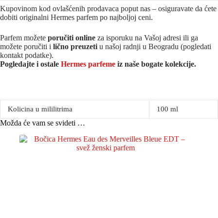
Kupovinom kod ovlašćenih prodavaca poput nas – osiguravate da ćete
dobiti originalni Hermes parfem po najboljoj ceni.
Parfem možete
poručiti online
za isporuku na Vašoj adresi ili ga
možete poručiti i
lično preuzeti
u našoj radnji u Beogradu (pogledati
kontakt podatke).
Pogledajte i ostale
Hermes parfeme
iz na
še bogate kolekcije.
Kolicina u mililitrima
100 ml
Možda će vam se svideti …