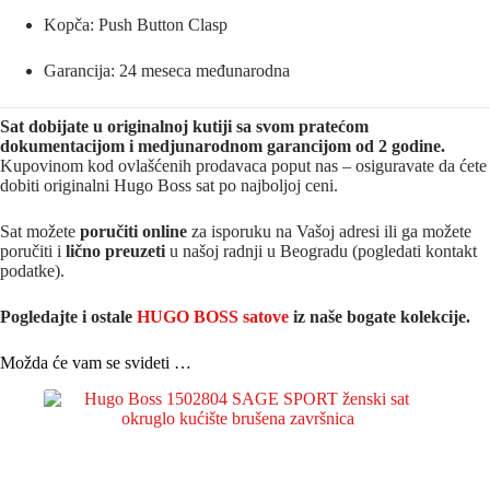
Kopča: Push Button Clasp
Garancija: 24 meseca međunarodna
Sat dobijate u originalnoj kutiji sa svom pratećom
dokumentacijom i medjunarodnom garancijom od 2 godine.
Kupovinom kod ovlašćenih prodavaca poput nas – osiguravate da ćete
dobiti originalni Hugo Boss sat po najboljoj ceni.
Sat možete
poručiti online
za isporuku na Vašoj adresi ili ga možete
poručiti i
lično preuzeti
u našoj radnji u Beogradu (pogledati kontakt
podatke).
Pogledajte i ostale
HUGO BOSS satove
iz na
še bogate kolekcije.
Možda će vam se svideti …