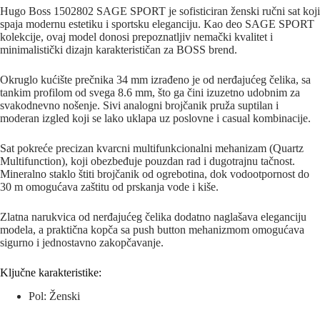
Hugo Boss 1502802 SAGE SPORT je sofisticiran ženski ručni sat koji
spaja modernu estetiku i sportsku eleganciju. Kao deo SAGE SPORT
kolekcije, ovaj model donosi prepoznatljiv nemački kvalitet i
minimalistički dizajn karakterističan za BOSS brend.
Okruglo kućište prečnika 34 mm izrađeno je od nerđajućeg čelika, sa
tankim profilom od svega 8.6 mm, što ga čini izuzetno udobnim za
svakodnevno nošenje. Sivi analogni brojčanik pruža suptilan i
moderan izgled koji se lako uklapa uz poslovne i casual kombinacije.
Sat pokreće precizan kvarcni multifunkcionalni mehanizam (Quartz
Multifunction), koji obezbeđuje pouzdan rad i dugotrajnu tačnost.
Mineralno staklo štiti brojčanik od ogrebotina, dok vodootpornost do
30 m omogućava zaštitu od prskanja vode i kiše.
Zlatna narukvica od nerđajućeg čelika dodatno naglašava eleganciju
modela, a praktična kopča sa push button mehanizmom omogućava
sigurno i jednostavno zakopčavanje.
Ključne karakteristike:
Pol: Ženski