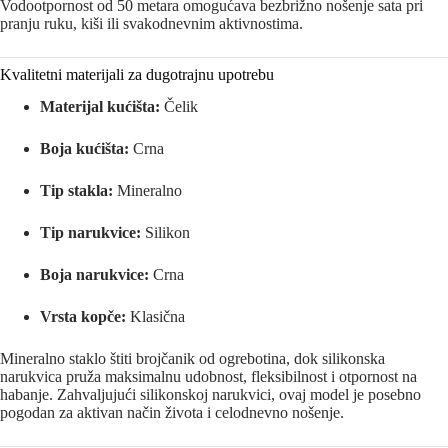
Vodootpornost od 50 metara omogućava bezbrižno nošenje sata pri
pranju ruku, kiši ili svakodnevnim aktivnostima.
Kvalitetni materijali za dugotrajnu upotrebu
Materijal kućišta:
Čelik
Boja kućišta:
Crna
Tip stakla:
Mineralno
Tip narukvice:
Silikon
Boja narukvice:
Crna
Vrsta kopče:
Klasična
Mineralno staklo štiti brojčanik od ogrebotina, dok silikonska
narukvica pruža maksimalnu udobnost, fleksibilnost i otpornost na
habanje. Zahvaljujući silikonskoj narukvici, ovaj model je posebno
pogodan za aktivan način života i celodnevno nošenje.