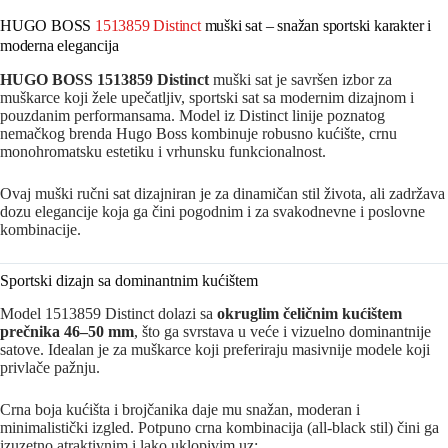
HUGO BOSS
1513859 Distinct
muški sat – snažan sportski karakter i
moderna elegancija
HUGO BOSS 1513859 Distinct
muški sat je savršen izbor za
muškarce koji žele upečatljiv, sportski sat sa modernim dizajnom i
pouzdanim performansama. Model iz Distinct linije poznatog
nemačkog brenda Hugo Boss kombinuje robusno kućište, crnu
monohromatsku estetiku i vrhunsku funkcionalnost.
Ovaj muški ručni sat dizajniran je za dinamičan stil života, ali zadržava
dozu elegancije koja ga čini pogodnim i za svakodnevne i poslovne
kombinacije.
Sportski dizajn sa dominantnim kućištem
Model 1513859 Distinct dolazi sa
okruglim čeličnim kućištem
prečnika 46–50 mm
, što ga svrstava u veće i vizuelno dominantnije
satove. Idealan je za muškarce koji preferiraju masivnije modele koji
privlače pažnju.
Crna boja kućišta i brojčanika daje mu snažan, moderan i
minimalistički izgled. Potpuno crna kombinacija (all-black stil) čini ga
izuzetno atraktivnim i lako uklopivim uz: