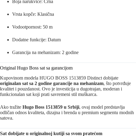
Boja narukvice: Crna
Vrsta kopče: Klasična
Vodootpornost: 50 m
Dodatne funkcije: Datum
Garancija na mehanizam: 2 godine
Original Hugo Boss sat sa garancijom
Kupovinom modela HUGO BOSS 1513859 Distinct dobijate
originalan sat sa 2 godine garancije na mehanizam
, što potvrđuje
kvalitet i pouzdanost. Ovo je investicija u dugotrajan, moderan i
funkcionalan sat koji prati savremeni stil muškarca.
Ako tražite
Hugo Boss 1513859 u Srbiji
, ovaj model predstavlja
odličan odnos kvaliteta, dizajna i brenda u premium segmentu modnih
satova.
Sat dobijate u originalnoj kutiji sa svom pratećom