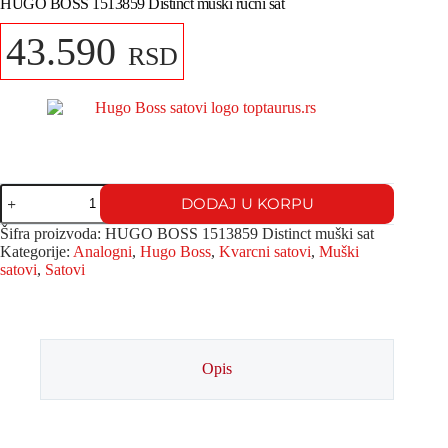
HUGO BOSS 1513859 Distinct muški ručni sat
43.590
RSD
DODAJ U KORPU
Šifra proizvoda:
HUGO BOSS 1513859 Distinct muški sat
Kategorije:
Analogni
,
Hugo Boss
,
Kvarcni satovi
,
Muški
satovi
,
Satovi
Opis