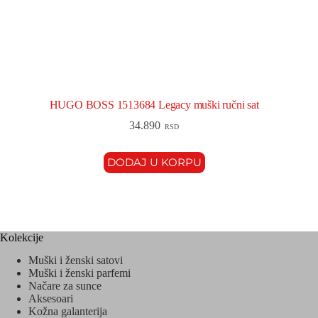
HUGO BOSS 1513684 Legacy muški ručni sat
34.890
RSD
DODAJ U KORPU
Kolekcije
Muški i ženski satovi
Muški i ženski parfemi
Načare za sunce
Aksesoari
Kožna galanterija