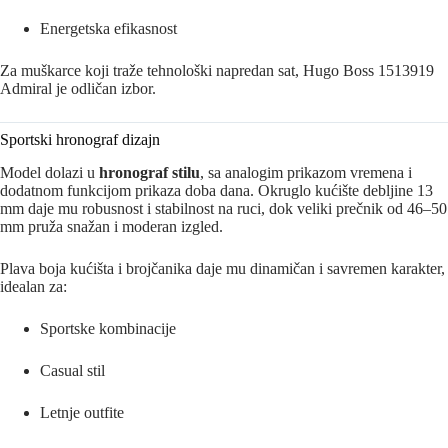
Energetska efikasnost
Za muškarce koji traže tehnološki napredan sat, Hugo Boss 1513919
Admiral je odličan izbor.
Sportski hronograf dizajn
Model dolazi u
hronograf stilu
, sa analogim prikazom vremena i
dodatnom funkcijom prikaza doba dana. Okruglo kućište debljine 13
mm daje mu robusnost i stabilnost na ruci, dok veliki prečnik od 46–50
mm pruža snažan i moderan izgled.
Plava boja kućišta i brojčanika daje mu dinamičan i savremen karakter,
idealan za:
Sportske kombinacije
Casual stil
Letnje outfite