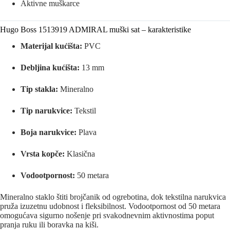
Aktivne muškarce
Hugo Boss 1513919 ADMIRAL muški sat – karakteristike
Materijal kućišta:
PVC
Debljina kućišta:
13 mm
Tip stakla:
Mineralno
Tip narukvice:
Tekstil
Boja narukvice:
Plava
Vrsta kopče:
Klasična
Vodootpornost:
50 metara
Mineralno staklo štiti brojčanik od ogrebotina, dok tekstilna narukvica
pruža izuzetnu udobnost i fleksibilnost. Vodootpornost od 50 metara
omogućava sigurno nošenje pri svakodnevnim aktivnostima poput
pranja ruku ili boravka na kiši.