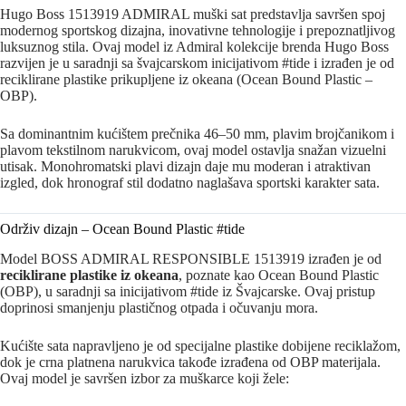
Hugo Boss 1513919 ADMIRAL muški sat predstavlja savršen spoj
modernog sportskog dizajna, inovativne tehnologije i prepoznatljivog
luksuznog stila. Ovaj model iz Admiral kolekcije brenda
Hugo Boss
razvijen je u saradnji sa švajcarskom inicijativom #tide i izrađen je od
reciklirane plastike prikupljene iz okeana (Ocean Bound Plastic –
OBP).
Sa dominantnim kućištem prečnika 46–50 mm, plavim brojčanikom i
plavom tekstilnom narukvicom, ovaj model ostavlja snažan vizuelni
utisak. Monohromatski plavi dizajn daje mu moderan i atraktivan
izgled, dok hronograf stil dodatno naglašava sportski karakter sata.
Održiv dizajn – Ocean Bound Plastic #tide
Model BOSS ADMIRAL RESPONSIBLE 1513919 izrađen je od
reciklirane plastike iz okeana
, poznate kao Ocean Bound Plastic
(OBP), u saradnji sa inicijativom #tide iz Švajcarske. Ovaj pristup
doprinosi smanjenju plastičnog otpada i očuvanju mora.
Kućište sata napravljeno je od specijalne plastike dobijene reciklažom,
dok je crna platnena narukvica takođe izrađena od OBP materijala.
Ovaj model je savršen izbor za muškarce koji žele: