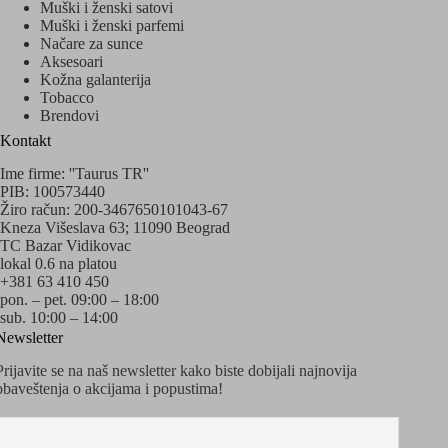
Muški i ženski satovi
Muški i ženski parfemi
Načare za sunce
Aksesoari
Kožna galanterija
Tobacco
Brendovi
Kontakt
Ime firme: ''Taurus TR''
PIB: 100573440
Žiro račun: 200-3467650101043-67
Kneza Višeslava 63; 11090 Beograd
TC Bazar Vidikovac
lokal 0.6 na platou
+381 63 410 450
pon. – pet. 09:00 – 18:00
sub. 10:00 – 14:00
Newsletter
Prijavite se na naš newsletter kako biste dobijali najnovija
obaveštenja o akcijama i popustima!