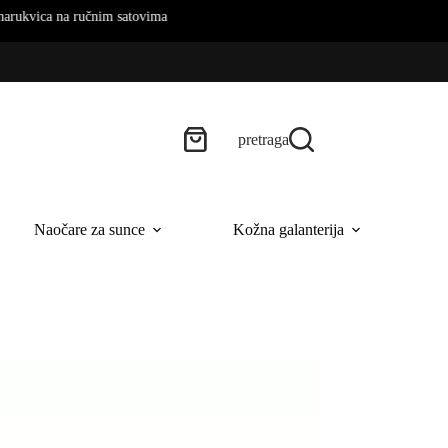
ručnim satovima
pretraga
Naočare za sunce
Kožna galanterija
B