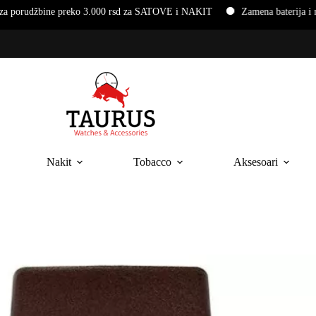
reko 3.000 rsd za SATOVE i NAKIT
Zamena baterija i narukvica na 
Nakit
Tobacco
Aksesoari