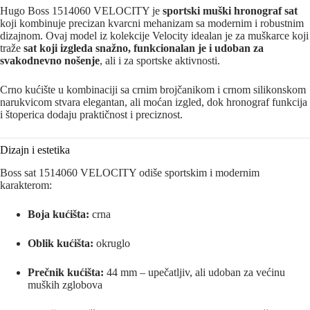
Hugo Boss 1514060 VELOCITY je
sportski muški hronograf sat
koji kombinuje precizan kvarcni mehanizam sa modernim i robustnim
dizajnom. Ovaj model iz kolekcije Velocity idealan je za muškarce koji
traže
sat koji izgleda snažno, funkcionalan je i udoban za
svakodnevno nošenje
, ali i za sportske aktivnosti.
Crno kućište u kombinaciji sa crnim brojčanikom i crnom silikonskom
narukvicom stvara elegantan, ali moćan izgled, dok hronograf funkcija
i štoperica dodaju praktičnost i preciznost.
Dizajn i estetika
Boss sat 1514060 VELOCITY odiše sportskim i modernim
karakterom:
Boja kućišta:
crna
Oblik kućišta:
okruglo
Prečnik kućišta:
44 mm – upečatljiv, ali udoban za većinu
muških zglobova