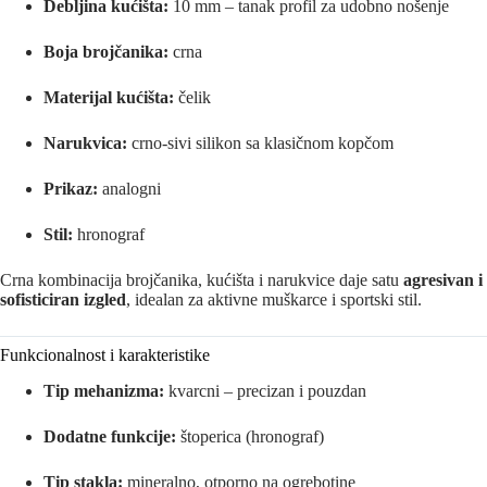
Debljina kućišta:
10 mm – tanak profil za udobno nošenje
Boja brojčanika:
crna
Materijal kućišta:
čelik
Narukvica:
crno-sivi silikon sa klasičnom kopčom
Prikaz:
analogni
Stil:
hronograf
Crna kombinacija brojčanika, kućišta i narukvice daje satu
agresivan i
sofisticiran izgled
, idealan za aktivne muškarce i sportski stil.
Funkcionalnost i karakteristike
Tip mehanizma:
kvarcni – precizan i pouzdan
Dodatne funkcije:
štoperica (hronograf)
Tip stakla:
mineralno, otporno na ogrebotine