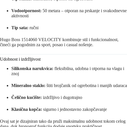
Vodootpornost:
50 metara – otporan na prskanje i svakodnevne
aktivnosti
Tip sata:
ručni
Hugo Boss 1514060 VELOCITY kombinuje stil i funkcionalnost,
čineći ga pogodnim za sport, posao i casual nošenje.
Udobnost i izdržljivost
Silikonska narukvica:
fleksibilna, udobna i otporna na vlagu i
znoj
Mineralno staklo:
štiti brojčanik od ogrebotina i manjih udaraca
Čelično kućište:
izdržljivo i dugotrajno
Klasična kopča:
sigurno i jednostavno zakopčavanje
Ovaj sat je dizajniran tako da pruži maksimalnu udobnost tokom celog
dana, dok hronograf funkcija dodaje sportsku praktičnost.