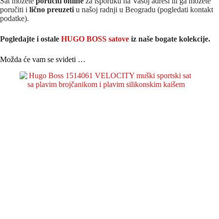
Sat možete
poručiti online
za isporuku na Vašoj adresi ili ga možete
poručiti i
lično preuzeti
u našoj radnji u Beogradu (pogledati kontakt
podatke).
Pogledajte i ostale
HUGO BOSS satove
iz na
še bogate kolekcije.
Možda će vam se svideti …