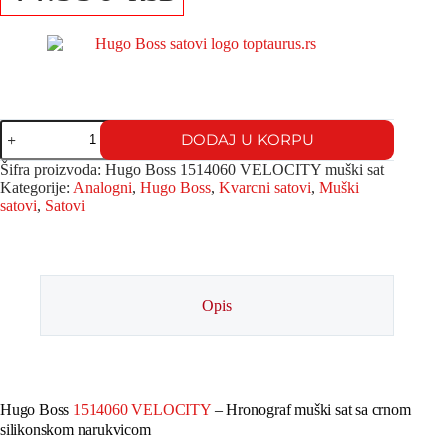
DODAJ U KORPU
Šifra proizvoda:
Hugo Boss 1514060 VELOCITY muški sat
Kategorije:
Analogni
,
Hugo Boss
,
Kvarcni satovi
,
Muški
satovi
,
Satovi
Opis
Hugo Boss
1514060 VELOCITY
– Hronograf muški sat sa crnom
silikonskom narukvicom