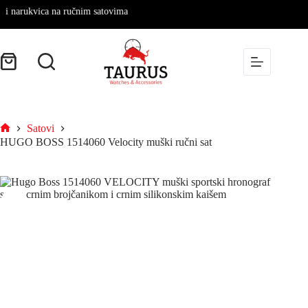
arukvica na ručnim satovima
Satovi
HUGO BOSS 1514060 Velocity muški ručni sat