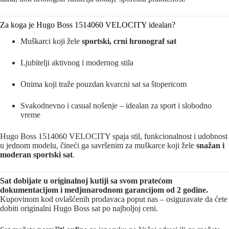
Za koga je Hugo Boss 1514060 VELOCITY idealan?
Muškarci koji žele
sportski, crni hronograf sat
Ljubitelji aktivnog i modernog stila
Onima koji traže pouzdan kvarcni sat sa štopericom
Svakodnevno i casual nošenje – idealan za sport i slobodno
vreme
Hugo Boss 1514060 VELOCITY spaja stil, funkcionalnost i udobnost
u jednom modelu, čineći ga savršenim za muškarce koji žele
snažan i
moderan sportski sat
.
Sat dobijate u originalnoj kutiji sa svom pratećom
dokumentacijom i medjunarodnom garancijom od 2 godine.
Kupovinom kod ovlašćenih prodavaca poput nas – osiguravate da ćete
dobiti originalni Hugo Boss sat po najboljoj ceni.