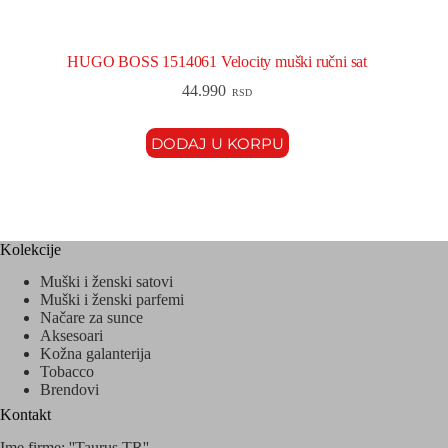
HUGO BOSS 1514061 Velocity muški ručni sat
44.990
RSD
DODAJ U KORPU
Kolekcije
Muški i ženski satovi
Muški i ženski parfemi
Načare za sunce
Aksesoari
Kožna galanterija
Tobacco
Brendovi
Kontakt
Ime firme: ''Taurus TR''