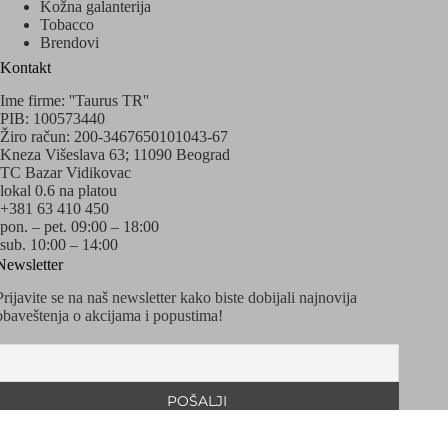
Kožna galanterija
Tobacco
Brendovi
Kontakt
Ime firme: ''Taurus TR''
PIB: 100573440
Žiro račun: 200-3467650101043-67
Kneza Višeslava 63; 11090 Beograd
TC Bazar Vidikovac
lokal 0.6 na platou
+381 63 410 450
pon. – pet. 09:00 – 18:00
sub. 10:00 – 14:00
Newsletter
Prijavite se na naš newsletter kako biste dobijali najnovija
obaveštenja o akcijama i popustima!
Copyright © 2020 - 2026 Sva prava zadržava Taurus
Watches&Accessories