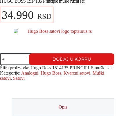
HUGO BOSS 1514135 Principle muški ručni sat
34.990
RSD
DODAJ U KORPU
Šifra proizvoda:
Hugo Boss 1514135 PRINCIPLE muški sat
Kategorije:
Analogni
,
Hugo Boss
,
Kvarcni satovi
,
Muški
satovi
,
Satovi
Opis