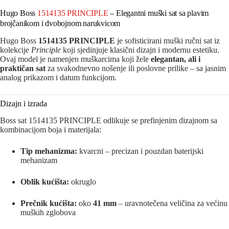
Hugo Boss
1514135 PRINCIPLE
– Elegantni muški sat sa plavim
brojčanikom i dvobojnom narukvicom
Hugo Boss
1514135 PRINCIPLE
je sofisticirani muški ručni sat iz
kolekcije
Principle
koji sjedinjuje klasični dizajn i modernu estetiku.
Ovaj model je namenjen muškarcima koji žele
elegantan, ali i
praktičan sat
za svakodnevno nošenje ili poslovne prilike – sa jasnim
analog prikazom i datum funkcijom.
Dizajn i izrada
Boss sat 1514135 PRINCIPLE odlikuje se prefinjenim dizajnom sa
kombinacijom boja i materijala:
Tip mehanizma:
kvarcni – precizan i pouzdan baterijski
mehanizam
Oblik kućišta:
okruglo
Prečnik kućišta:
oko
41 mm
– uravnotečena veličina za većinu
muških zglobova