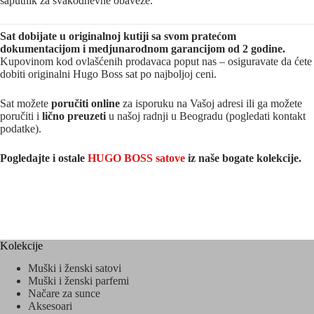
saputnik za svakodnevne obaveze.
Sat dobijate u originalnoj kutiji sa svom pratećom
dokumentacijom i medjunarodnom garancijom od 2 godine.
Kupovinom kod ovlašćenih prodavaca poput nas – osiguravate da ćete
dobiti originalni Hugo Boss sat po najboljoj ceni.
Sat možete
poručiti online
za isporuku na Vašoj adresi ili ga možete
poručiti i
lično preuzeti
u našoj radnji u Beogradu (pogledati kontakt
podatke).
Pogledajte i ostale
HUGO BOSS satove
iz na
še bogate kolekcije.
Kolekcije
Muški i ženski satovi
Muški i ženski parfemi
Načare za sunce
Aksesoari