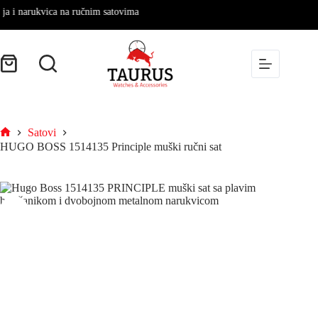
i narukvica na ručnim satovima
Satovi
HUGO BOSS 1514135 Principle muški ručni sat