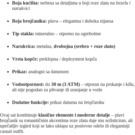
Boja kućišta:
srebrna sa detaljima u boji roze zlata
na bezelu i
narukvici
Boja brojčanika:
plava – elegantna i duboka nijansa
Tip stakla:
mineralno – otporno na ogrebotine
Narukvica:
metalna,
dvobojna (srebro + roze zlato)
Vrsta kopče:
preklopna / deployment kopča
Prikaz:
analogni sa datumom
Vodootpornost:
do
30 m (3 ATM)
– otporan na prskanje i kišu,
ali nije pogodan za plivanje ili uranjanje u vodu
Dodatne funkcije:
prikaz datuma
na brojčaniku
Ovaj sat kombinuje
klasične elemente i moderne detalje
– plavi
brojčanik sa romantičnim akcentima roze zlata daje mu sofisticiran, ali
upečatljiv izgled koji se lako uklapa uz poslovno odelo ili elegantniji
casual outfit.