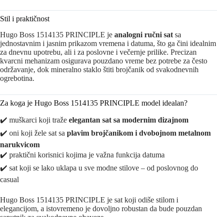
Stil i praktičnost
Hugo Boss 1514135 PRINCIPLE je
analogni ručni sat
sa
jednostavnim i jasnim prikazom vremena i datuma, što ga čini idealnim
za dnevnu upotrebu, ali i za poslovne i večernje prilike. Precizan
kvarcni mehanizam osigurava pouzdano vreme bez potrebe za često
održavanje, dok mineralno staklo štiti brojčanik od svakodnevnih
ogrebotina.
Za koga je Hugo Boss 1514135 PRINCIPLE model idealan?
✔️ muškarci koji traže
elegantan sat sa modernim dizajnom
✔️ oni koji žele sat sa
plavim brojčanikom i dvobojnom metalnom
narukvicom
✔️ praktični korisnici kojima je važna funkcija datuma
✔️ sat koji se lako uklapa u sve modne stilove – od poslovnog do
casual
Hugo Boss 1514135 PRINCIPLE je sat koji odiše stilom i
elegancijom, a istovremeno je dovoljno robustan da bude pouzdan