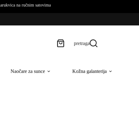
na ručnim satovima
pretraga
Naočare za sunce
Kožna galanterija
B