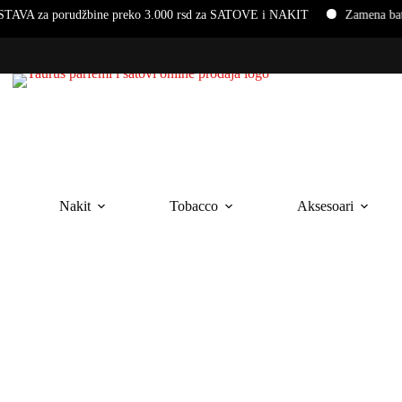
rudžbine preko 3.000 rsd za SATOVE i NAKIT
Zamena baterija i na
Nakit
Tobacco
Aksesoari