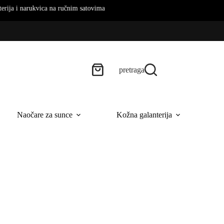
rukvica na ručnim satovima
pretraga
Naočare za sunce
Kožna galanterija
B