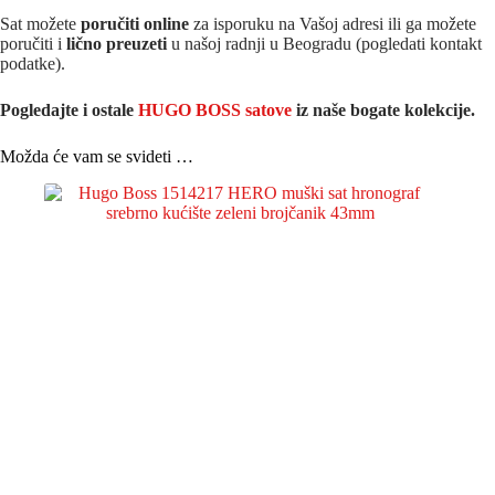
Sat možete
poručiti online
za isporuku na Vašoj adresi ili ga možete
poručiti i
lično preuzeti
u našoj radnji u Beogradu (pogledati kontakt
podatke).
Pogledajte i ostale
HUGO BOSS satove
iz na
še bogate kolekcije.
Možda će vam se svideti …