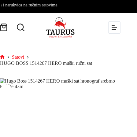
narukvica na ručnim satovima
Satovi
HUGO BOSS 1514267 HERO muški ručni sat