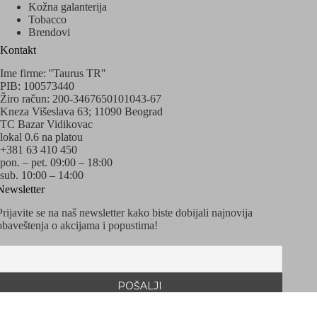
Kožna galanterija
Tobacco
Brendovi
Kontakt
Ime firme: ''Taurus TR''
PIB: 100573440
Žiro račun: 200-3467650101043-67
Kneza Višeslava 63; 11090 Beograd
TC Bazar Vidikovac
lokal 0.6 na platou
+381 63 410 450
pon. – pet. 09:00 – 18:00
sub. 10:00 – 14:00
Newsletter
Prijavite se na naš newsletter kako biste dobijali najnovija
obaveštenja o akcijama i popustima!
Copyright © 2020 - 2026 Sva prava zadržava Taurus
Watches&Accessories