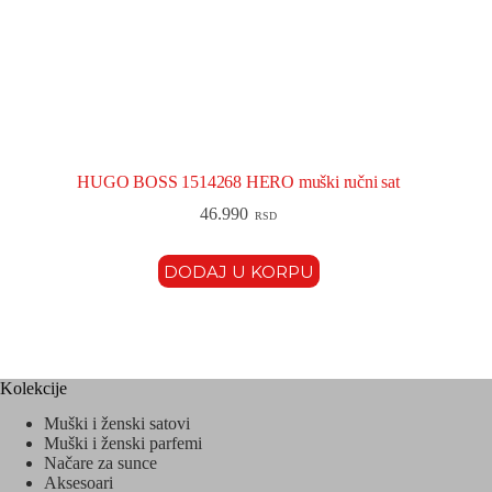
HUGO BOSS 1514268 HERO muški ručni sat
46.990
RSD
DODAJ U KORPU
Kolekcije
Muški i ženski satovi
Muški i ženski parfemi
Načare za sunce
Aksesoari