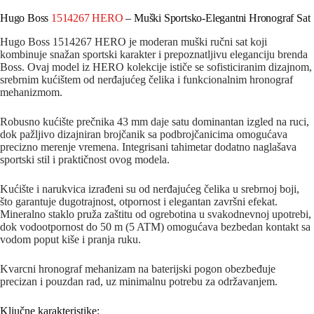
Hugo Boss
1514267 HERO
– Muški Sportsko-Elegantni Hronograf Sat
Hugo Boss 1514267 HERO je moderan muški ručni sat koji
kombinuje snažan sportski karakter i prepoznatljivu eleganciju brenda
Boss. Ovaj model iz HERO kolekcije ističe se sofisticiranim dizajnom,
srebrnim kućištem od nerđajućeg čelika i funkcionalnim hronograf
mehanizmom.
Robusno kućište prečnika 43 mm daje satu dominantan izgled na ruci,
dok pažljivo dizajniran brojčanik sa podbrojčanicima omogućava
precizno merenje vremena. Integrisani tahimetar dodatno naglašava
sportski stil i praktičnost ovog modela.
Kućište i narukvica izrađeni su od nerđajućeg čelika u srebrnoj boji,
što garantuje dugotrajnost, otpornost i elegantan završni efekat.
Mineralno staklo pruža zaštitu od ogrebotina u svakodnevnoj upotrebi,
dok vodootpornost do 50 m (5 ATM) omogućava bezbedan kontakt sa
vodom poput kiše i pranja ruku.
Kvarcni hronograf mehanizam na baterijski pogon obezbeđuje
precizan i pouzdan rad, uz minimalnu potrebu za održavanjem.
Ključne karakteristike: