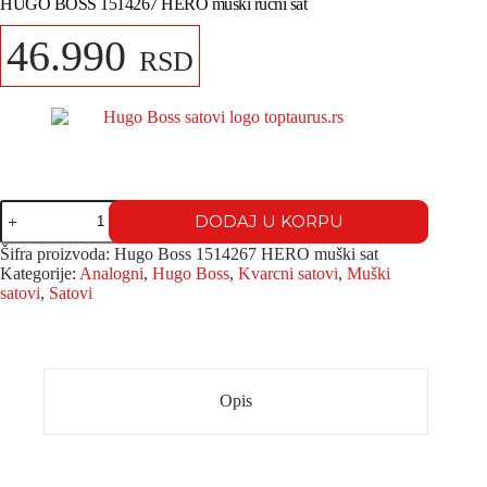
HUGO BOSS 1514267 HERO muški ručni sat
46.990
RSD
DODAJ U KORPU
Šifra proizvoda:
Hugo Boss 1514267 HERO muški sat
Kategorije:
Analogni
,
Hugo Boss
,
Kvarcni satovi
,
Muški
satovi
,
Satovi
Opis