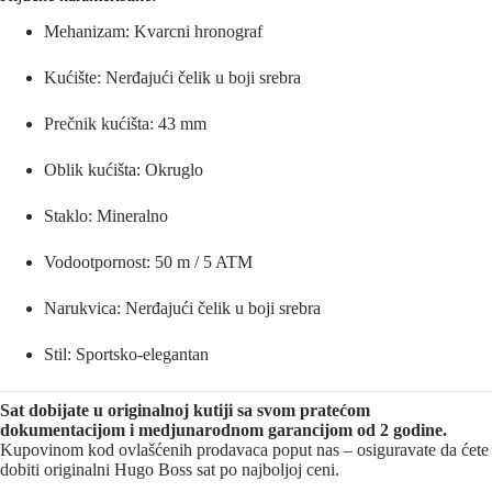
Mehanizam: Kvarcni hronograf
Kućište: Nerđajući čelik u boji srebra
Prečnik kućišta: 43 mm
Oblik kućišta: Okruglo
Staklo: Mineralno
Vodootpornost: 50 m / 5 ATM
Narukvica: Nerđajući čelik u boji srebra
Stil: Sportsko-elegantan
Sat dobijate u originalnoj kutiji sa svom pratećom
dokumentacijom i medjunarodnom garancijom od 2 godine.
Kupovinom kod ovlašćenih prodavaca poput nas – osiguravate da ćete
dobiti originalni Hugo Boss sat po najboljoj ceni.