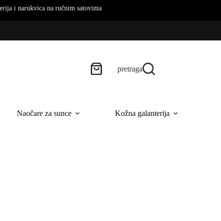
ukvica na ručnim satovima
pretraga
Naočare za sunce
Kožna galanterija
B