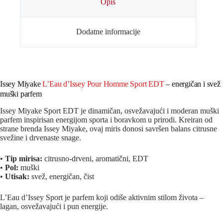
Opis
Dodatne informacije
Issey Miyake
L’Eau d’Issey Pour Homme Sport EDT
– energičan i svež
muški parfem
Issey Miyake Sport EDT je dinamičan, osvežavajući i moderan muški
parfem inspirisan energijom sporta i boravkom u prirodi. Kreiran od
strane brenda
Issey Miyake
, ovaj miris donosi savršen balans citrusne
svežine i drvenaste snage.
•
Tip mirisa:
citrusno-drveni, aromatični, EDT
•
Pol:
muški
•
Utisak:
svež, energičan, čist
L’Eau d’Issey Sport je parfem koji odiše aktivnim stilom života –
lagan, osvežavajući i pun energije.