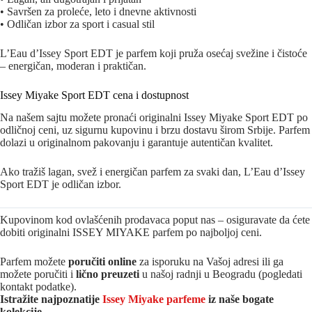
• Savršen za proleće, leto i dnevne aktivnosti
• Odličan izbor za sport i casual stil
L’Eau d’Issey Sport EDT je parfem koji pruža osećaj svežine i čistoće
– energičan, moderan i praktičan.
Issey Miyake Sport EDT cena i dostupnost
Na našem sajtu možete pronaći originalni Issey Miyake Sport EDT po
odličnoj ceni, uz sigurnu kupovinu i brzu dostavu širom Srbije. Parfem
dolazi u originalnom pakovanju i garantuje autentičan kvalitet.
Ako tražiš lagan, svež i energičan parfem za svaki dan, L’Eau d’Issey
Sport EDT je odličan izbor.
Kupovinom kod ovlašćenih prodavaca poput nas – osiguravate da ćete
dobiti originalni ISSEY MIYAKE parfem po najboljoj ceni.
Parfem možete
poručiti online
za isporuku na Vašoj adresi ili ga
možete poručiti i
lično preuzeti
u našoj radnji u Beogradu (pogledati
kontakt podatke).
Istražite najpoznatije
Issey Miyake parfeme
iz naše bogate
kolekcije.