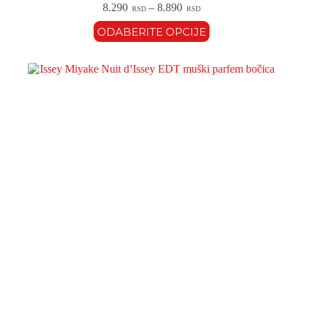
8.290
–
8.890
RSD
RSD
ODABERITE OPCIJE