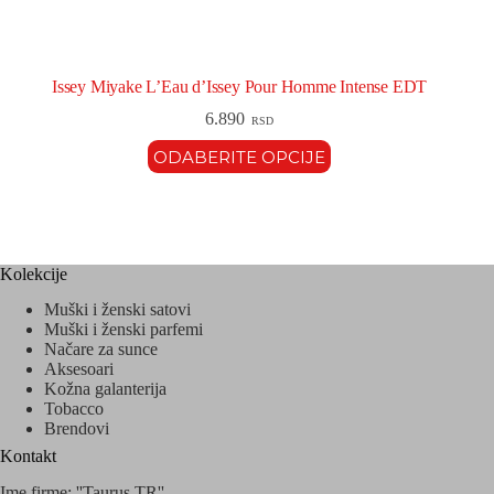
Issey Miyake L’Eau d’Issey Pour Homme Intense EDT
6.890
RSD
ODABERITE OPCIJE
Kolekcije
Muški i ženski satovi
Muški i ženski parfemi
Načare za sunce
Aksesoari
Kožna galanterija
Tobacco
Brendovi
Kontakt
Ime firme: ''Taurus TR''