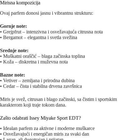
Mirisna kompozicija
Ovaj parfem donosi jasnu i vibrantnu strukturu:
Gornje note:
• Grejpfrut – intenzivna i osvežavajuća citrusna nota
• Bergamot – elegantna i svetla svežina
Srednje note:
• Muškatni oraščić – blaga začinska toplina
• Koža – diskretna i muževna nota
Bazne note:
• Vetiver – zemljana i prirodna dubina
• Cedar – čista i stabilna drvena završnica
Miris je svež, citrusan i blago začinski, sa čistim i sportskim
karakterom koji traje tokom dana.
Zašto odabrati Issey Miyake Sport EDT?
• Idealan parfem za aktivne i moderne muškarce
• Osvežavajući i energičan miris za svaki dan
• Lagan, ali dugotrajan i prijatan