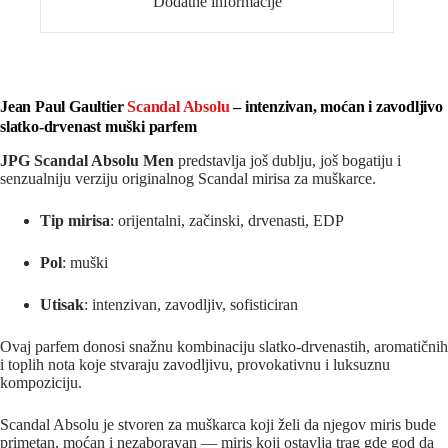
Dodatne informacije
Jean Paul Gaultier
Scandal Absolu
– intenzivan, moćan i zavodljivo
slatko-drvenast muški parfem
JPG Scandal Absolu Men
predstavlja još dublju, još bogatiju i
senzualniju verziju originalnog Scandal mirisa za muškarce.
Tip mirisa
: orijentalni, začinski, drvenasti, EDP
Pol
: muški
Utisak
: intenzivan, zavodljiv, sofisticiran
Ovaj parfem donosi snažnu kombinaciju slatko-drvenastih, aromatičnih
i toplih nota koje stvaraju zavodljivu, provokativnu i luksuznu
kompoziciju.
Scandal Absolu je stvoren za muškarca koji želi da njegov miris bude
primetan, moćan i nezaboravan — miris koji ostavlja trag gde god da