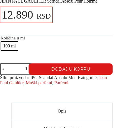
JEAN PAUL GAULTIER Scandal Absolu Pour Homme
12.890
RSD
Količina u ml
100 ml
DODAJ U KORPU
Šifra proizvoda:
JPG Scandal Absolu Men
Kategorije:
Jean
Paul Gaultier
,
Muški parfemi
,
Parfemi
Opis