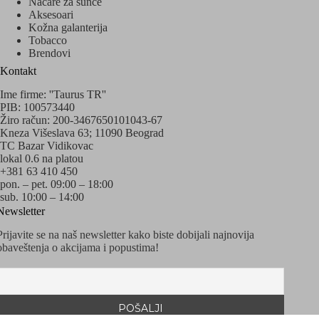
Načare za sunce
Aksesoari
Kožna galanterija
Tobacco
Brendovi
Kontakt
Ime firme: ''Taurus TR''
PIB: 100573440
Žiro račun: 200-3467650101043-67
Kneza Višeslava 63; 11090 Beograd
TC Bazar Vidikovac
lokal 0.6 na platou
+381 63 410 450
pon. – pet. 09:00 – 18:00
sub. 10:00 – 14:00
Newsletter
Prijavite se na naš newsletter kako biste dobijali najnovija
obaveštenja o akcijama i popustima!