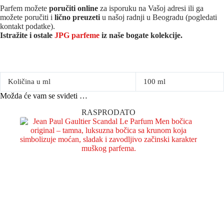
Parfem možete
poručiti online
za isporuku na Vašoj adresi ili ga
možete poručiti i
lično preuzeti
u našoj radnji u Beogradu (pogledati
kontakt podatke).
Istražite i ostale
JPG parfeme
iz naše bogate kolekcije.
Količina u ml
100 ml
Možda će vam se svideti …
RASPRODATO