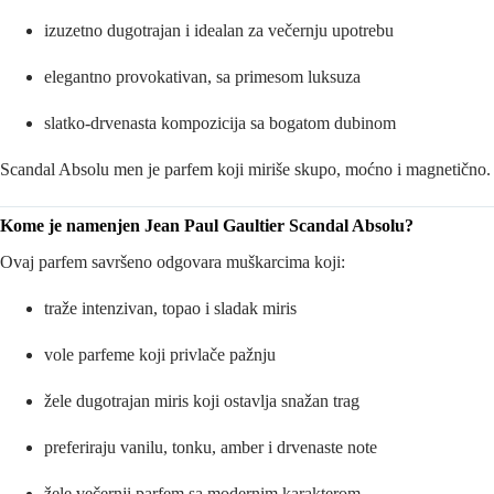
izuzetno dugotrajan i idealan za večernju upotrebu
elegantno provokativan, sa primesom luksuza
slatko-drvenasta kompozicija sa bogatom dubinom
Scandal Absolu men je parfem koji miriše skupo, moćno i magnetično.
Kome je namenjen Jean Paul Gaultier Scandal Absolu?
Ovaj parfem savršeno odgovara muškarcima koji:
traže intenzivan, topao i sladak miris
vole parfeme koji privlače pažnju
žele dugotrajan miris koji ostavlja snažan trag
preferiraju vanilu, tonku, amber i drvenaste note
žele večernji parfem sa modernim karakterom