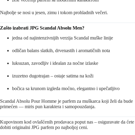
Najbolje se nosi u jesen, zimu i tokom prohladnih večeri.
Zašto izabrati JPG Scandal Absolu Men?
jedna od najintenzivnijih verzija Scandal muške linije
odličan balans slatkih, drvenastih i aromatičnih nota
luksuzan, zavodljiv i idealan za noćne izlaske
izuzetno dugotrajan – ostaje satima na koži
bočica sa krunom izgleda moćno, elegantno i upečatljivo
Scandal Absolu Pour Homme je parfem za muškarca koji želi da bude
primećen — miris pun karaktera i samopouzdanja.
Kupovinom kod ovlašćenih prodavaca poput nas – osiguravate da ćete
dobiti originalni JPG parfem po najboljoj ceni.