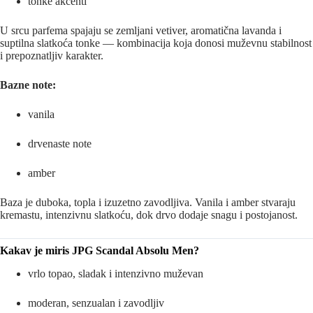
tonke akcenti
U srcu parfema spajaju se zemljani vetiver, aromatična lavanda i
suptilna slatkoća tonke — kombinacija koja donosi muževnu stabilnost
i prepoznatljiv karakter.
Bazne note:
vanila
drvenaste note
amber
Baza je duboka, topla i izuzetno zavodljiva. Vanila i amber stvaraju
kremastu, intenzivnu slatkoću, dok drvo dodaje snagu i postojanost.
Kakav je miris JPG Scandal Absolu Men?
vrlo topao, sladak i intenzivno muževan
moderan, senzualan i zavodljiv