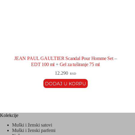
JEAN PAUL GAULTIER Scandal Pour Homme Set –
EDT 100 ml + Gel za tuširanje 75 ml
12.290
RSD
DODAJ U KORPU
Kolekcije
Muški i ženski satovi
Muški i ženski parfemi