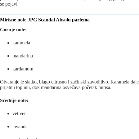
se pojavi.
Mirisne note JPG Scandal Absolu parfema
Gornje note:
karamela
mandarina
kardamom
Otvaranje je slatko, blago citrusno i začinski zavodljivo. Karamela daje
prijatnu toplinu, dok mandarina osvežava početak mirisa.
Srednje note:
vetiver
lavanda