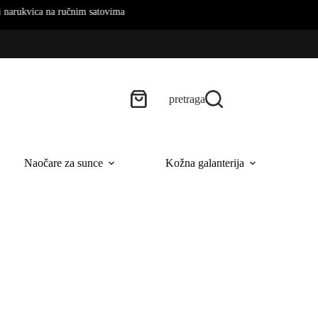
ca na ručnim satovima
pretraga
Naočare za sunce
Kožna galanterija
B