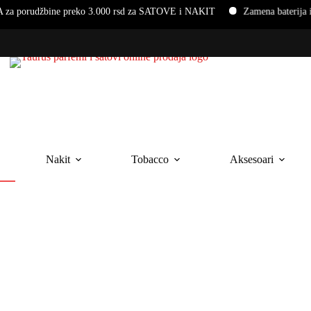
ine preko 3.000 rsd za SATOVE i NAKIT
Zamena baterija i narukvi
Nakit
Tobacco
Aksesoari