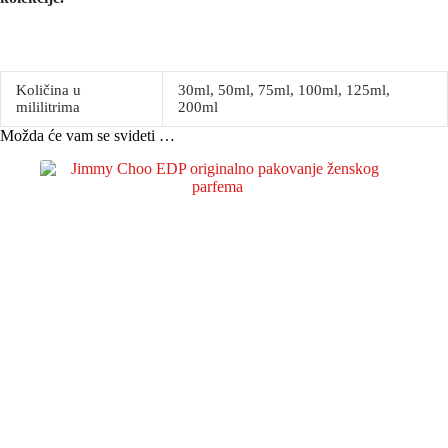
Količina u
30ml, 50ml, 75ml, 100ml, 125ml,
mililitrima
200ml
Možda će vam se svideti …