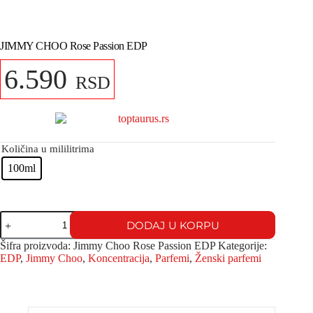
JIMMY CHOO Rose Passion EDP
6.590
RSD
Količina u mililitrima
100ml
DODAJ U KORPU
Šifra proizvoda:
Jimmy Choo Rose Passion EDP
Kategorije:
EDP
,
Jimmy Choo
,
Koncentracija
,
Parfemi
,
Ženski parfemi