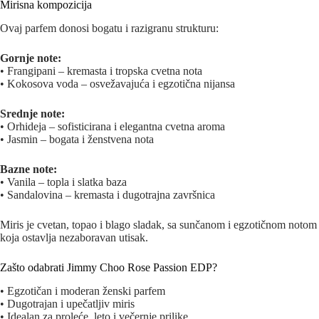
Mirisna kompozicija
Ovaj parfem donosi bogatu i razigranu strukturu:
Gornje note:
• Frangipani – kremasta i tropska cvetna nota
• Kokosova voda – osvežavajuća i egzotična nijansa
Srednje note:
• Orhideja – sofisticirana i elegantna cvetna aroma
• Jasmin – bogata i ženstvena nota
Bazne note:
• Vanila – topla i slatka baza
• Sandalovina – kremasta i dugotrajna završnica
Miris je cvetan, topao i blago sladak, sa sunčanom i egzotičnom notom
koja ostavlja nezaboravan utisak.
Zašto odabrati Jimmy Choo Rose Passion EDP?
• Egzotičan i moderan ženski parfem
• Dugotrajan i upečatljiv miris
• Idealan za proleće, leto i večernje prilike