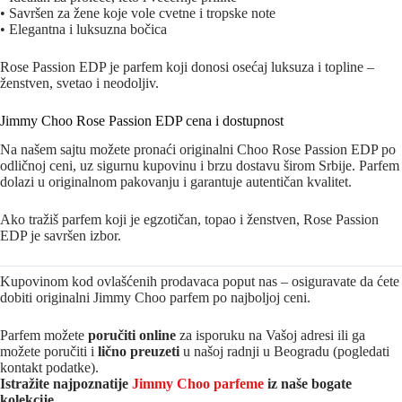
• Savršen za žene koje vole cvetne i tropske note
• Elegantna i luksuzna bočica
Rose Passion EDP je parfem koji donosi osećaj luksuza i topline –
ženstven, svetao i neodoljiv.
Jimmy Choo Rose Passion EDP cena i dostupnost
Na našem sajtu možete pronaći originalni Choo Rose Passion EDP po
odličnoj ceni, uz sigurnu kupovinu i brzu dostavu širom Srbije. Parfem
dolazi u originalnom pakovanju i garantuje autentičan kvalitet.
Ako tražiš parfem koji je egzotičan, topao i ženstven, Rose Passion
EDP je savršen izbor.
Kupovinom kod ovlašćenih prodavaca poput nas – osiguravate da ćete
dobiti originalni Jimmy Choo parfem po najboljoj ceni.
Parfem možete
poručiti online
za isporuku na Vašoj adresi ili ga
možete poručiti i
lično preuzeti
u našoj radnji u Beogradu (pogledati
kontakt podatke).
Istražite najpoznatije
Jimmy Choo parfeme
iz naše bogate
kolekcije.