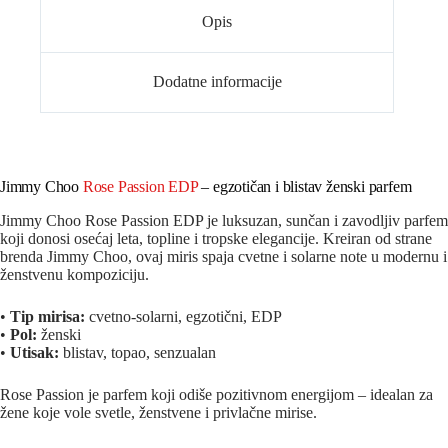
Opis
Dodatne informacije
Jimmy Choo
Rose Passion EDP
– egzotičan i blistav ženski parfem
Jimmy Choo Rose Passion EDP je luksuzan, sunčan i zavodljiv parfem
koji donosi osećaj leta, topline i tropske elegancije. Kreiran od strane
brenda
Jimmy Choo
, ovaj miris spaja cvetne i solarne note u modernu i
ženstvenu kompoziciju.
•
Tip mirisa:
cvetno-solarni, egzotični, EDP
•
Pol:
ženski
•
Utisak:
blistav, topao, senzualan
Rose Passion je parfem koji odiše pozitivnom energijom – idealan za
žene koje vole svetle, ženstvene i privlačne mirise.