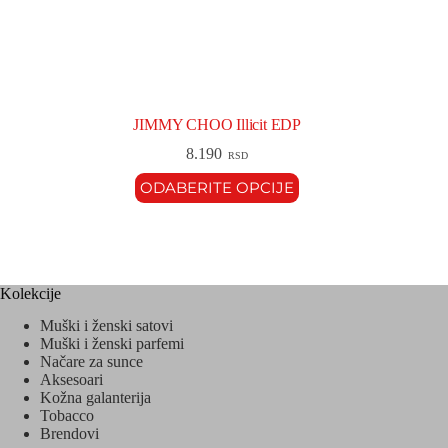
JIMMY CHOO Illicit EDP
8.190
RSD
ODABERITE OPCIJE
Kolekcije
Muški i ženski satovi
Muški i ženski parfemi
Načare za sunce
Aksesoari
Kožna galanterija
Tobacco
Brendovi