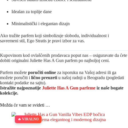
Idealan za toplije dane
Minimalistički i elegantan dizajn
Ako tražite parfem koji simbolizuje slobodu, individualnost i
savremeni stil, Ego Stratis je pravi izbor za vas.
Kupovinom kod ovlašćenih prodavaca poput nas – osiguravate da ćete
dobiti originalni Juliette Has A Gun parfem po najboljoj ceni.
Parfem možete
poručiti online
za isporuku na Vašoj adresi ili ga
možete poručiti i
lično preuzeti
u našoj radnji u Beogradu (pogledati
kontakt podatke na sajtu).
Istražite najpoznatije
Juliette Has A Gun parfeme
iz naše bogate
kolekcije.
Možda će vam se svideti …
🔥 VIRALNO