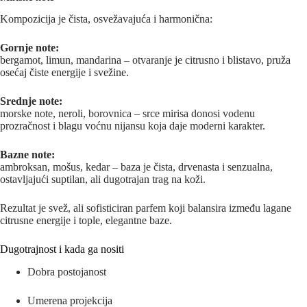
Kompozicija je čista, osvežavajuća i harmonična:
Gornje note:
bergamot, limun, mandarina – otvaranje je citrusno i blistavo, pruža
osećaj čiste energije i svežine.
Srednje note:
morske note, neroli, borovnica – srce mirisa donosi vodenu
prozračnost i blagu voćnu nijansu koja daje moderni karakter.
Bazne note:
ambroksan, mošus, kedar – baza je čista, drvenasta i senzualna,
ostavljajući suptilan, ali dugotrajan trag na koži.
Rezultat je svež, ali sofisticiran parfem koji balansira između lagane
citrusne energije i tople, elegantne baze.
Dugotrajnost i kada ga nositi
Dobra postojanost
Umerena projekcija