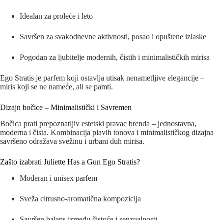
Idealan za proleće i leto
Savršen za svakodnevne aktivnosti, posao i opuštene izlaske
Pogodan za ljubitelje modernih, čistih i minimalističkih mirisa
Ego Stratis je parfem koji ostavlja utisak nenametljive elegancije –
miris koji se ne nameće, ali se pamti.
Dizajn bočice – Minimalistički i Savremen
Bočica prati prepoznatljiv estetski pravac brenda – jednostavna,
moderna i čista. Kombinacija plavih tonova i minimalističkog dizajna
savršeno odražava svežinu i urbani duh mirisa.
Zašto izabrati Juliette Has a Gun Ego Stratis?
Moderan i unisex parfem
Sveža citrusno-aromatična kompozicija
Savršen balans između čistoće i senzualnosti