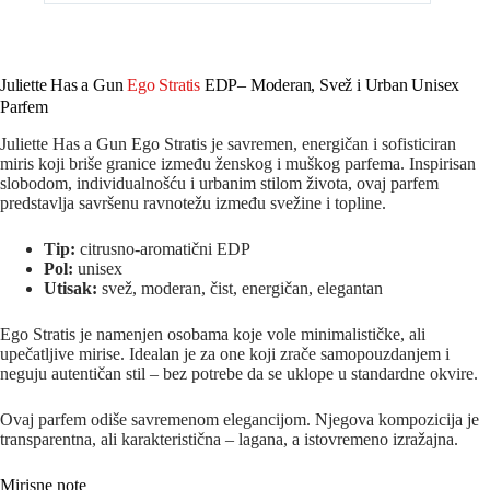
Juliette Has a Gun
Ego Stratis
EDP– Moderan, Svež i Urban Unisex
Parfem
Juliette Has a Gun
Ego Stratis je savremen, energičan i sofisticiran
miris koji briše granice između ženskog i muškog parfema. Inspirisan
slobodom, individualnošću i urbanim stilom života, ovaj parfem
predstavlja savršenu ravnotežu između svežine i topline.
Tip:
citrusno-aromatični EDP
Pol:
unisex
Utisak:
svež, moderan, čist, energičan, elegantan
Ego Stratis je namenjen osobama koje vole minimalističke, ali
upečatljive mirise. Idealan je za one koji zrače samopouzdanjem i
neguju autentičan stil – bez potrebe da se uklope u standardne okvire.
Ovaj parfem odiše savremenom elegancijom. Njegova kompozicija je
transparentna, ali karakteristična – lagana, a istovremeno izražajna.
Mirisne note