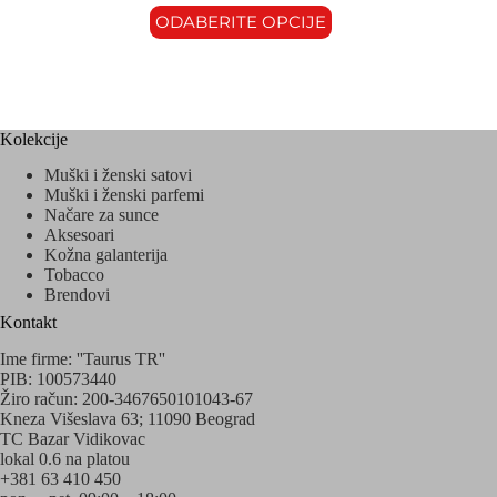
ODABERITE OPCIJE
Kolekcije
Muški i ženski satovi
Muški i ženski parfemi
Načare za sunce
Aksesoari
Kožna galanterija
Tobacco
Brendovi
Kontakt
Ime firme: ''Taurus TR''
PIB: 100573440
Žiro račun: 200-3467650101043-67
Kneza Višeslava 63; 11090 Beograd
TC Bazar Vidikovac
lokal 0.6 na platou
+381 63 410 450