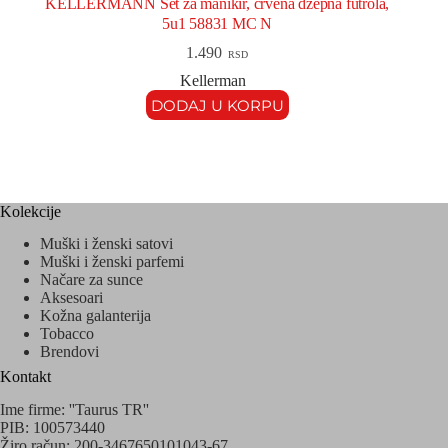
KELLERMANN Set za manikir, crvena džepna futrola,
5u1 58831 MC N
1.490
RSD
Kellerman
DODAJ U KORPU
Kolekcije
Muški i ženski satovi
Muški i ženski parfemi
Načare za sunce
Aksesoari
Kožna galanterija
Tobacco
Brendovi
Kontakt
Ime firme: ''Taurus TR''
PIB: 100573440
Žiro račun: 200-3467650101043-67