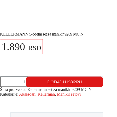
KELLERMANN 5-odelni set za manikir 9209 MC N
1.890
RSD
DODAJ U KORPU
Šifra proizvoda:
Kellermann set za manikir 9209 MC N
Kategorije:
Aksesoari
,
Kellerman
,
Manikir setovi