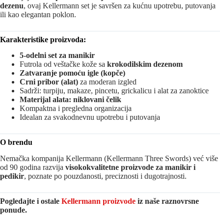
dezenu
, ovaj Kellermann set je savršen za kućnu upotrebu, putovanja
ili kao elegantan poklon.
Karakteristike proizvoda:
5-odelni set za manikir
Futrola od veštačke kože sa
krokodilskim dezenom
Zatvaranje pomoću igle (kopče)
Crni pribor (alat)
za moderan izgled
Sadrži: turpiju, makaze, pincetu, grickalicu i alat za zanoktice
Materijal alata: niklovani čelik
Kompaktna i pregledna organizacija
Idealan za svakodnevnu upotrebu i putovanja
O brendu
Nemačka kompanija Kellermann (Kellermann Three Swords) već više
od 90 godina razvija
visokokvalitetne proizvode za manikir i
pedikir
, poznate po pouzdanosti, preciznosti i dugotrajnosti.
Pogledajte i ostale
Kellermann proizvode
iz naše raznovrsne
ponude.