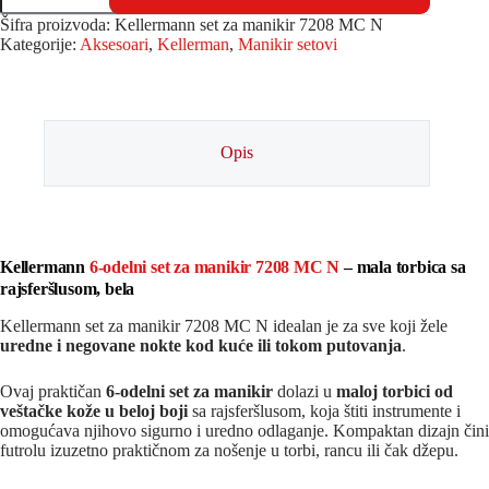
Šifra proizvoda:
Kellermann set za manikir 7208 MC N
Kategorije:
Aksesoari
,
Kellerman
,
Manikir setovi
Opis
Kellermann
6-odelni set za manikir 7208 MC N
– mala torbica sa
rajsferšlusom, bela
Kellermann set za manikir 7208 MC N idealan je za sve koji žele
uredne i negovane nokte kod kuće ili tokom putovanja
.
Ovaj praktičan
6-odelni set za manikir
dolazi u
maloj torbici od
veštačke kože u beloj boji
sa rajsferšlusom, koja štiti instrumente i
omogućava njihovo sigurno i uredno odlaganje. Kompaktan dizajn čini
futrolu izuzetno praktičnom za nošenje u torbi, rancu ili čak džepu.