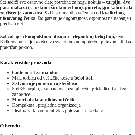
Set sadrži sve osnovne alate potrebne za negu noktiju –
turpiju, dva
para makaza (sa uskim i širokim vrhom), pincetu, grickalicu i alat
za čišćenje zanoktica
. Svi instrumenti izrađeni su od
kvalitetnog
niklovanog čelika
, što garantuje dugotrajnost, otpornost na habanje i
precizan rad.
Zahvaljujući
kompaktnom dizajnu i elegantnoj beloj boji
, ovaj
Kellermann set je savršen za svakodnevnu upotrebu, putovanja ili kao
praktičan poklon.
Karakteristike proizvoda:
6-odelni set za manikir
Mala torbica od veštačke kože u
beloj boji
Zatvaranje pomoću rajsferšlusa
Sadrži: turpiju, dva para makaza, pincetu, grickalicu i alat za
zanoktice
Materijal alata: niklovani čelik
Kompaktna i pregledna organizacija
Idealno za kućnu upotrebu, putovanja i poklone
O brendu