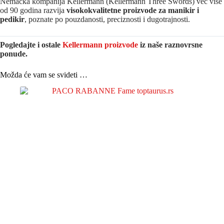
Nemačka kompanija Kellermann (Kellermann Three Swords) već više
od 90 godina razvija
visokokvalitetne proizvode za manikir i
pedikir
, poznate po pouzdanosti, preciznosti i dugotrajnosti.
Pogledajte i ostale
Kellermann proizvode
iz naše raznovrsne
ponude.
Možda će vam se svideti …