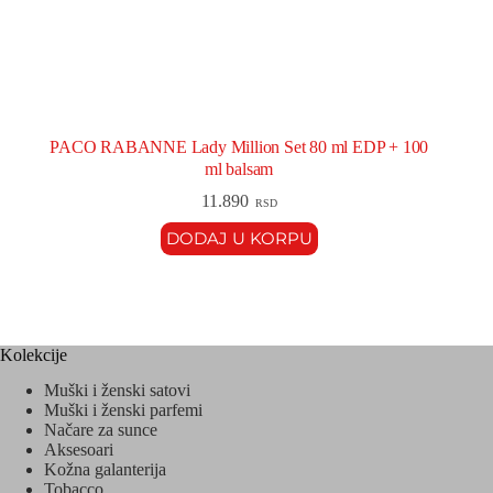
PACO RABANNE Lady Million Set 80 ml EDP + 100
ml balsam
11.890
RSD
DODAJ U KORPU
Kolekcije
Muški i ženski satovi
Muški i ženski parfemi
Načare za sunce
Aksesoari
Kožna galanterija
Tobacco