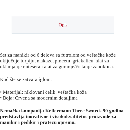
Opis
Set za manikir od 6 delova sa futrolom od veštačke kože
uključuje turpiju, makaze, pincetu, grickalicu, alat za
uklanjanje mitesera i alat za guranje/čistanje zanoktica.
Kućište se zatvara iglom.
• Materijal: niklovani čelik, veštačka koža
• Boja: Crvena sa modernim detaljim
a
Nemačka kompanija Kellermann Three Swords 90 godina
predstavlja inovativne i visokokvalitetne proizvode za
manikir i pedikir i prateću opremu.