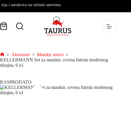
a i narukvica na ručnim satovima
Aksesoari
Manikir setovi
KELLERMANN Set za manikir, crvena futrola modernog
dizajna, 6 u1
RASPRODATO