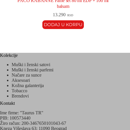
PACO RABANNE Fame set 80 ml EDP + 100 ml
balsam
13.290
RSD
DODAJ U KORPU
Kolekcije
Muški i ženski satovi
Muški i ženski parfemi
Načare za sunce
Aksesoari
Kožna galanterija
Tobacco
Brendovi
Kontakt
Ime firme: ''Taurus TR''
PIB: 100573440
Žiro račun: 200-3467650101043-67
Kneza Višeslava 63; 11090 Beograd