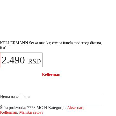
KELLERMANN Set za manikir, crvena futrola modernog dizajna,
6 u1
2.490
RSD
Kellerman
Nema na zalihama
Šifra proizvoda:
7773 MC N
Kategorije:
Aksesoari
,
Kellerman
,
Manikir setovi