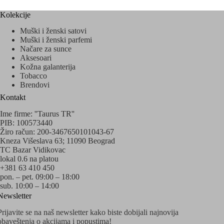
Kolekcije
Muški i ženski satovi
Muški i ženski parfemi
Načare za sunce
Aksesoari
Kožna galanterija
Tobacco
Brendovi
Kontakt
Ime firme: ''Taurus TR''
PIB: 100573440
Žiro račun: 200-3467650101043-67
Kneza Višeslava 63; 11090 Beograd
TC Bazar Vidikovac
lokal 0.6 na platou
+381 63 410 450
pon. – pet. 09:00 – 18:00
sub. 10:00 – 14:00
Newsletter
Prijavite se na naš newsletter kako biste dobijali najnovija
obaveštenja o akcijama i popustima!