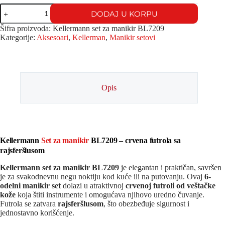
DODAJ U KORPU
Šifra proizvoda:
Kellermann set za manikir BL7209
Kategorije:
Aksesoari
,
Kellerman
,
Manikir setovi
Opis
Kellermann
Set za manikir
BL7209 – crvena futrola sa
rajsferšlusom
Kellermann set za manikir BL7209
je elegantan i praktičan, savršen
je za svakodnevnu negu noktiju kod kuće ili na putovanju. Ovaj
6-
odelni manikir set
dolazi u atraktivnoj
crvenoj futroli od veštačke
kože
koja štiti instrumente i omogućava njihovo uredno čuvanje.
Futrola se zatvara
rajsferšlusom
, što obezbeđuje sigurnost i
jednostavno korišćenje.