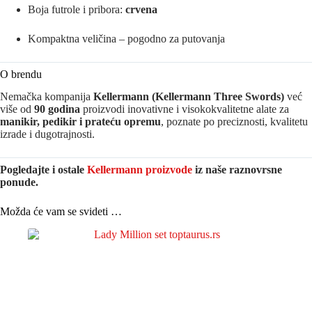
Boja futrole i pribora:
crvena
Kompaktna veličina – pogodno za putovanja
O brendu
Nemačka kompanija
Kellermann
(Kellermann Three Swords)
već
više od
90 godina
proizvodi inovativne i visokokvalitetne alate za
manikir, pedikir i prateću opremu
, poznate po preciznosti, kvalitetu
izrade i dugotrajnosti.
Pogledajte i ostale
Kellermann proizvode
iz naše raznovrsne
ponude.
Možda će vam se svideti …