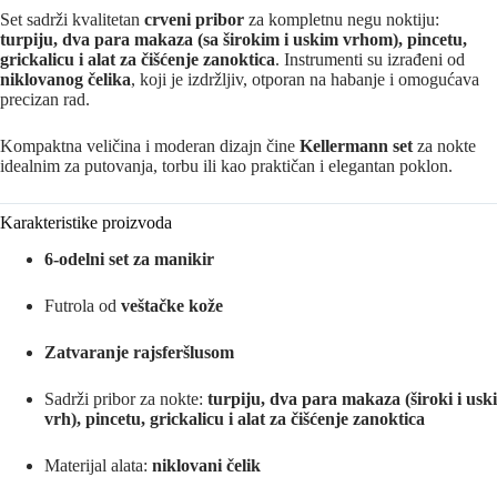
Set sadrži kvalitetan
crveni pribor
za kompletnu negu noktiju:
turpiju, dva para makaza (sa širokim i uskim vrhom), pincetu,
grickalicu i alat za čišćenje zanoktica
. Instrumenti su izrađeni od
niklovanog čelika
, koji je izdržljiv, otporan na habanje i omogućava
precizan rad.
Kompaktna veličina i moderan dizajn čine
Kellermann set
za nokte
idealnim za putovanja, torbu ili kao praktičan i elegantan poklon.
Karakteristike proizvoda
6-odelni set za manikir
Futrola od
veštačke kože
Zatvaranje rajsferšlusom
Sadrži pribor za nokte:
turpiju, dva para makaza (široki i uski
vrh), pincetu, grickalicu i alat za čišćenje zanoktica
Materijal alata:
niklovani čelik