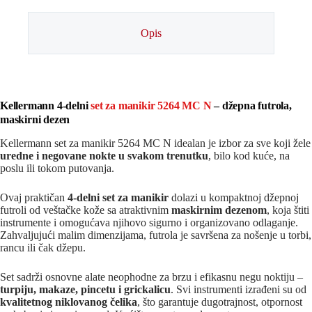
Opis
Kellermann 4-delni
set za manikir 5264 MC N
– džepna futrola,
maskirni dezen
Kellermann set za manikir 5264 MC N idealan je izbor za sve koji žele
uredne i negovane nokte u svakom trenutku
, bilo kod kuće, na
poslu ili tokom putovanja.
Ovaj praktičan
4-delni set za manikir
dolazi u kompaktnoj džepnoj
futroli od veštačke kože sa atraktivnim
maskirnim dezenom
, koja štiti
instrumente i omogućava njihovo sigurno i organizovano odlaganje.
Zahvaljujući malim dimenzijama, futrola je savršena za nošenje u torbi,
rancu ili čak džepu.
Set sadrži osnovne alate neophodne za brzu i efikasnu negu noktiju –
turpiju, makaze, pincetu i grickalicu
. Svi instrumenti izrađeni su od
kvalitetnog niklovanog čelika
, što garantuje dugotrajnost, otpornost