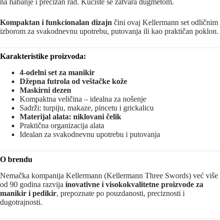
na habanje i precizan rad. Kućište se zatvara dugmetom.
Kompaktan i funkcionalan dizajn
čini ovaj Kellermann set odličnim
izborom za svakodnevnu upotrebu, putovanja ili kao praktičan poklon.
Karakteristike proizvoda:
4-odelni set za manikir
Džepna futrola od veštačke kože
Maskirni dezen
Kompaktna veličina – idealna za nošenje
Sadrži: turpiju, makaze, pincetu i grickalicu
Materijal alata: niklovani čelik
Praktična organizacija alata
Idealan za svakodnevnu upotrebu i putovanja
O brendu
Nemačka kompanija Kellermann (Kellermann Three Swords) već više
od 90 godina razvija
inovativne i visokokvalitetne proizvode za
manikir i pedikir
, prepoznate po pouzdanosti, preciznosti i
dugotrajnosti.