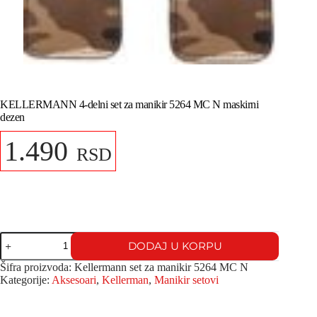
KELLERMANN 4-delni set za manikir 5264 MC N maskirni
dezen
1.490
RSD
DODAJ U KORPU
Šifra proizvoda:
Kellermann set za manikir 5264 MC N
Kategorije:
Aksesoari
,
Kellerman
,
Manikir setovi