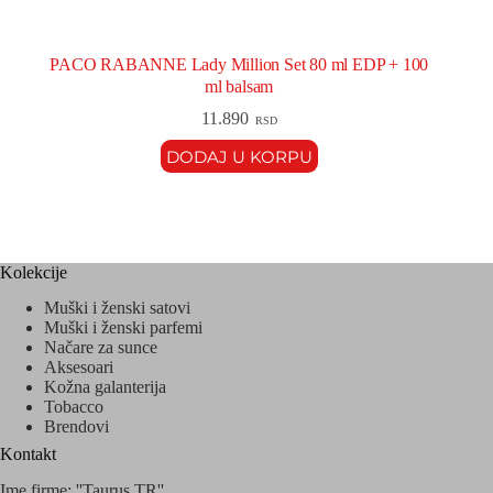
PACO RABANNE Lady Million Set 80 ml EDP + 100
ml balsam
11.890
RSD
DODAJ U KORPU
Kolekcije
Muški i ženski satovi
Muški i ženski parfemi
Načare za sunce
Aksesoari
Kožna galanterija
Tobacco
Brendovi
Kontakt
Ime firme: ''Taurus TR''