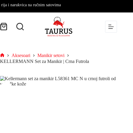
a i narukvica na ručnim satovima
Aksesoari
Manikir setovi
KELLERMANN Set za Manikir | Crna Futrola