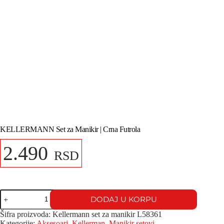
KELLERMANN Set za Manikir | Crna Futrola
2.490
RSD
DODAJ U KORPU
Šifra proizvoda:
Kellermann set za manikir L58361
Kategorije:
Aksesoari
,
Kellerman
,
Manikir setovi