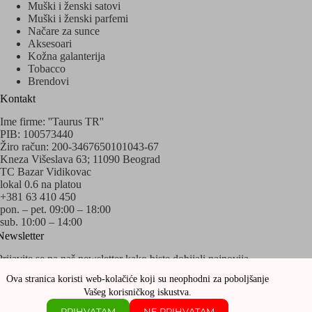
Muški i ženski satovi
Muški i ženski parfemi
Načare za sunce
Aksesoari
Kožna galanterija
Tobacco
Brendovi
Kontakt
Ime firme: ''Taurus TR''
PIB: 100573440
Žiro račun: 200-3467650101043-67
Kneza Višeslava 63; 11090 Beograd
TC Bazar Vidikovac
lokal 0.6 na platou
+381 63 410 450
pon. – pet. 09:00 – 18:00
sub. 10:00 – 14:00
Newsletter
Prijavite se na naš newsletter kako biste dobijali najnovija
obaveštenja o akcijama i popustima!
Ova stranica koristi web-kolačiće koji su neophodni za poboljšanje
Vašeg korisničkog iskustva.
PRIHVATAM
NE PRIHVATAM