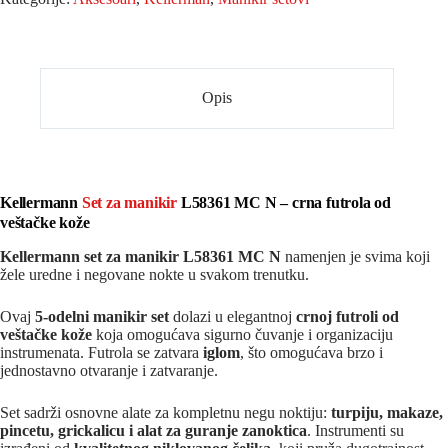
Opis
Kellermann
Set za manikir
L58361 MC N – crna futrola od
veštačke kože
Kellermann set za manikir L58361 MC N
namenjen je svima koji
žele uredne i negovane nokte u svakom trenutku.
Ovaj
5-odelni manikir set
dolazi u elegantnoj
crnoj futroli od
veštačke kože
koja omogućava sigurno čuvanje i organizaciju
instrumenata. Futrola se zatvara
iglom
, što omogućava brzo i
jednostavno otvaranje i zatvaranje.
Set sadrži osnovne alate za kompletnu negu noktiju:
turpiju, makaze,
pincetu, grickalicu i alat za guranje zanoktica
. Instrumenti su