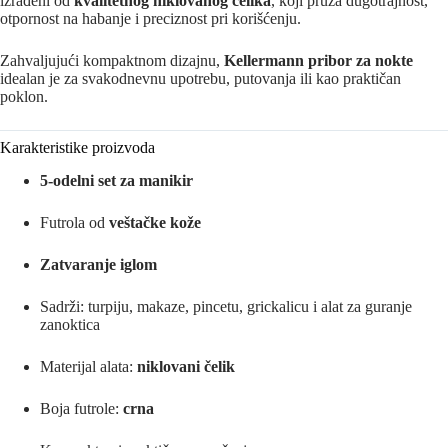
izrađeni od
kvalitetnog niklovanog čelika
, koji pruža dugotrajnost,
otpornost na habanje i preciznost pri korišćenju.
Zahvaljujući kompaktnom dizajnu,
Kellermann pribor za nokte
idealan je za svakodnevnu upotrebu, putovanja ili kao praktičan
poklon.
Karakteristike proizvoda
5-odelni set za manikir
Futrola od
veštačke kože
Zatvaranje iglom
Sadrži: turpiju, makaze, pincetu, grickalicu i alat za guranje
zanoktica
Materijal alata:
niklovani čelik
Boja futrole:
crna