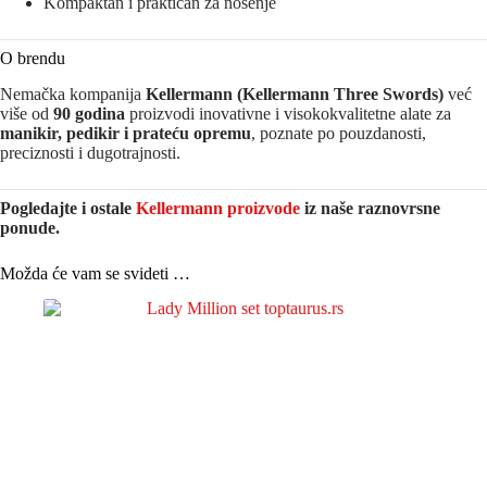
Kompaktan i praktičan za nošenje
O brendu
Nemačka kompanija
Kellermann
(Kellermann Three Swords)
već
više od
90 godina
proizvodi inovativne i visokokvalitetne alate za
manikir, pedikir i prateću opremu
, poznate po pouzdanosti,
preciznosti i dugotrajnosti.
Pogledajte i ostale
Kellermann proizvode
iz naše raznovrsne
ponude.
Možda će vam se svideti …