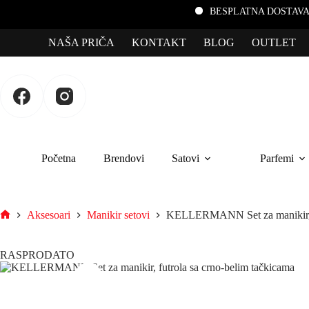
BESPLATNA DOSTAVA za porud
NAŠA PRIČA
KONTAKT
BLOG
OUTLET
Početna
Brendovi
Satovi
Parfemi
Aksesoari
Manikir setovi
KELLERMANN Set za manikir, fu
RASPRODATO