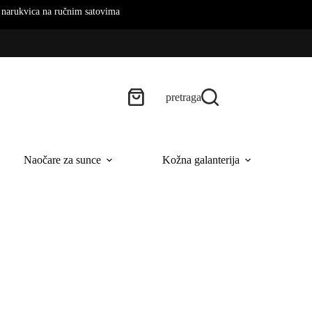
ica na ručnim satovima
pretraga
Naočare za sunce
Kožna galanterija
B