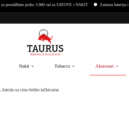
žbine preko 3.000 rsd za SATOVE i NAKIT
Zamena baterija i narukv
Nakit
Tobacco
Aksesoari
trola sa crno-belim tačkicama