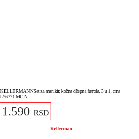
KELLERMANNSet za manikir, kožna džepna futrola, 3 u 1, crna
L56771 MC N
1.590
RSD
Kellerman