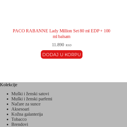
PACO RABANNE Lady Million Set 80 ml EDP + 100
ml balsam
11.890
RSD
DODAJ U KORPU
Kolekcije
Muški i ženski satovi
Muški i ženski parfemi
Načare za sunce
Aksesoari
Kožna galanterija
Tobacco
Brendovi