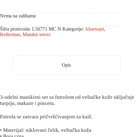
Nema na zalihama
Šifra proizvoda:
L56771 MC N
Kategorije:
Aksesoari
,
Kellerman
,
Manikir setovi
Opis
3-odelni manikirni set sa futrolom od veštačke kože uključuje
turpiju, makaze i pincetu.
Futrola se zatvara pričvršćivanjem za kaiš.
• Materijal: niklovani čelik, veštačka koža
• Boja crna