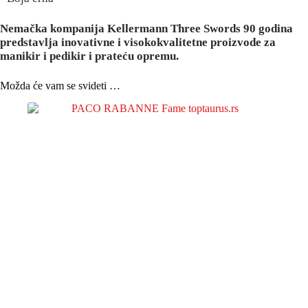
Nemačka kompanija Kellermann Three Swords 90 godina
predstavlja inovativne i visokokvalitetne proizvode za
manikir i pedikir i prateću opremu.
Možda će vam se svideti …