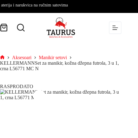
rija i narukvica na ručnim satovima
Aksesoari
Manikir setovi
KELLERMANNSet za manikir, kožna džepna futrola, 3 u 1,
crna L56771 MC N
RASPRODATO