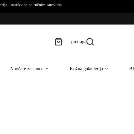
a na ručnim satovima
pretraga
Naočare za sunce
Kožna galanterija
B