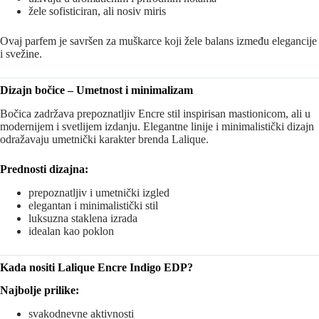
žele sofisticiran, ali nosiv miris
Ovaj parfem je savršen za muškarce koji žele balans između elegancije
i svežine.
Dizajn bočice – Umetnost i minimalizam
Bočica zadržava prepoznatljiv Encre stil inspirisan mastionicom, ali u
modernijem i svetlijem izdanju. Elegantne linije i minimalistički dizajn
odražavaju umetnički karakter brenda Lalique.
Prednosti dizajna:
prepoznatljiv i umetnički izgled
elegantan i minimalistički stil
luksuzna staklena izrada
idealan kao poklon
Kada nositi Lalique Encre Indigo EDP?
Najbolje prilike:
svakodnevne aktivnosti