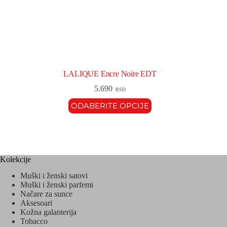
LALIQUE Encre Noire EDT
5.690
RSD
ODABERITE OPCIJE
Kolekcije
Muški i ženski satovi
Muški i ženski parfemi
Načare za sunce
Aksesoari
Kožna galanterija
Tobacco