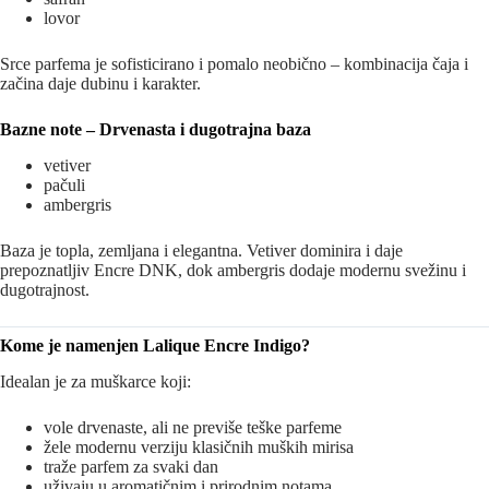
lovor
Srce parfema je sofisticirano i pomalo neobično – kombinacija čaja i
začina daje dubinu i karakter.
Bazne note – Drvenasta i dugotrajna baza
vetiver
pačuli
ambergris
Baza je topla, zemljana i elegantna. Vetiver dominira i daje
prepoznatljiv Encre DNK, dok ambergris dodaje modernu svežinu i
dugotrajnost.
Kome je namenjen Lalique Encre Indigo?
Idealan je za muškarce koji:
vole drvenaste, ali ne previše teške parfeme
žele modernu verziju klasičnih muških mirisa
traže parfem za svaki dan
uživaju u aromatičnim i prirodnim notama