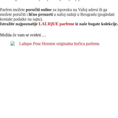
Parfem možete
poručiti online
za isporuku na Vašoj adresi ili ga
možete poručiti i
lično preuzeti
u našoj radnji u Beogradu (pogledati
kontakt podatke na sajtu).
Istražite najpoznatije
LALIQUE parfeme
iz naše bogate kolekcije.
Možda će vam se svideti …