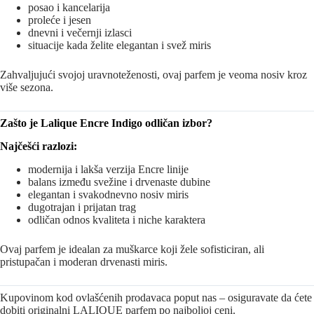
posao i kancelarija
proleće i jesen
dnevni i večernji izlasci
situacije kada želite elegantan i svež miris
Zahvaljujući svojoj uravnoteženosti, ovaj parfem je veoma nosiv kroz
više sezona.
Zašto je Lalique Encre Indigo odličan izbor?
Najčešći razlozi:
modernija i lakša verzija Encre linije
balans između svežine i drvenaste dubine
elegantan i svakodnevno nosiv miris
dugotrajan i prijatan trag
odličan odnos kvaliteta i niche karaktera
Ovaj parfem je idealan za muškarce koji žele sofisticiran, ali
pristupačan i moderan drvenasti miris.
Kupovinom kod ovlašćenih prodavaca poput nas – osiguravate da ćete
dobiti originalni LALIQUE parfem po najboljoj ceni.