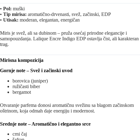
•
Pol:
muški
•
Tip mirisa:
aromatično-drvenasti, svež, začinski, EDP
•
Utisak:
moderan, elegantan, energičan
Miris je svež, ali sa dubinom – pruža osećaj prirodne elegancije i
samopouzdanja. Lalique Encre Indigo EDP ostavlja čist, ali karakteran
trag.
Mirisna kompozicija
Gornje note – Svež i začinski uvod
borovica (juniper)
ružičasti biber
bergamot
Otvaranje parfema donosi aromatičnu svežinu sa blagom začinskom
oštrinom, koja odmah daje energiju i modernost.
Srednje note – Aromatično i elegantno srce
crni čaj
šafran