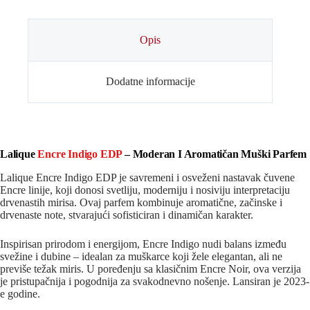
Opis
Dodatne informacije
Lalique
Encre Indigo EDP
– Moderan I Aromatičan Muški Parfem
Lalique Encre Indigo EDP je savremeni i osveženi nastavak čuvene
Encre linije, koji donosi svetliju, moderniju i nosiviju interpretaciju
drvenastih mirisa. Ovaj parfem kombinuje aromatične, začinske i
drvenaste note, stvarajući sofisticiran i dinamičan karakter.
Inspirisan prirodom i energijom, Encre Indigo nudi balans između
svežine i dubine – idealan za muškarce koji žele elegantan, ali ne
previše težak miris. U poređenju sa klasičnim Encre Noir, ova verzija
je pristupačnija i pogodnija za svakodnevno nošenje. Lansiran je 2023-
e godine.