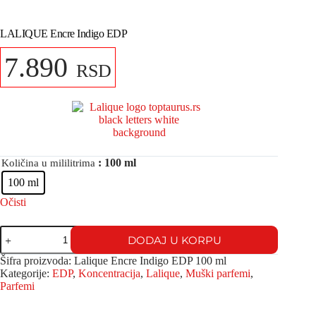
LALIQUE Encre Indigo EDP
7.890
RSD
: 100 ml
Količina u mililitrima
100 ml
Očisti
DODAJ U KORPU
Šifra proizvoda:
Lalique Encre Indigo EDP 100 ml
Kategorije:
EDP
,
Koncentracija
,
Lalique
,
Muški parfemi
,
Parfemi