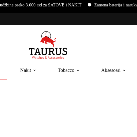
a SATOVE i NAKIT
Zamena baterija i narukvica na ručnim satovima
Nakit
Tobacco
Aksesoari