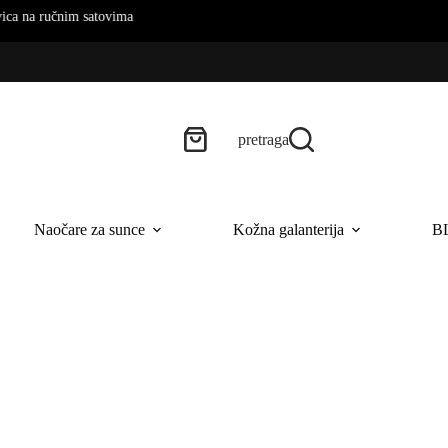
pretraga
Naočare za sunce
Kožna galanterija
B