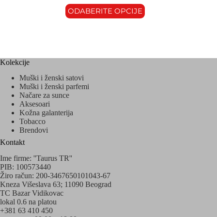
ODABERITE OPCIJE
Kolekcije
Muški i ženski satovi
Muški i ženski parfemi
Načare za sunce
Aksesoari
Kožna galanterija
Tobacco
Brendovi
Kontakt
Ime firme: ''Taurus TR''
PIB: 100573440
Žiro račun: 200-3467650101043-67
Kneza Višeslava 63; 11090 Beograd
TC Bazar Vidikovac
lokal 0.6 na platou
+381 63 410 450