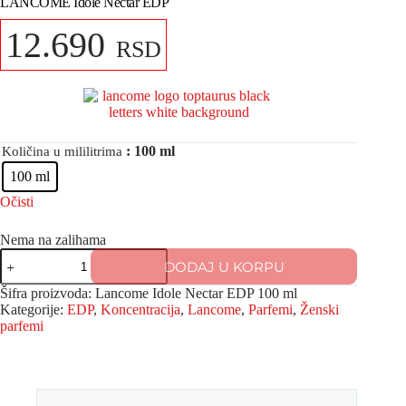
LANCÔME Idôle Nectar EDP
12.690
RSD
: 100 ml
Količina u mililitrima
100 ml
Očisti
Nema na zalihama
DODAJ U KORPU
Šifra proizvoda:
Lancome Idole Nectar EDP 100 ml
Kategorije:
EDP
,
Koncentracija
,
Lancome
,
Parfemi
,
Ženski
parfemi