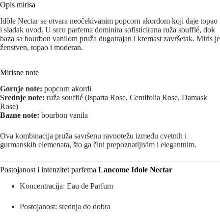
Opis mirisa
Idôle Nectar se otvara neočekivanim popcorn akordom koji daje topao
i sladak uvod. U srcu parfema dominira sofisticirana ruža soufflé, dok
baza sa bourbon vanilom pruža dugotrajan i kremast završetak. Miris je
ženstven, topao i moderan.
Mirisne note
Gornje note:
popcorn akordi
Srednje note:
ruža soufflé (Isparta Rose, Centifolia Rose, Damask
Rose)
Bazne note:
bourbon vanila
Ova kombinacija pruža savršenu ravnotežu između cvetnih i
gurmanskih elemenata, što ga čini prepoznatljivim i elegantnim.
Postojanost i intenzitet parfema
Lancome Idole Nectar
Koncentracija: Eau de Parfum
Postojanost: srednja do dobra