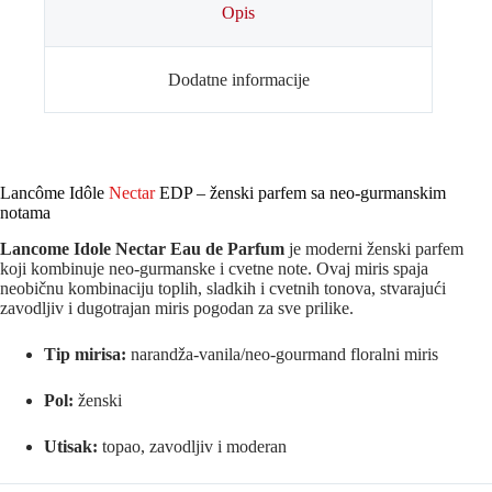
Opis
Dodatne informacije
Lancôme Idôle
Nectar
EDP – ženski parfem sa neo‑gurmanskim
notama
Lancome Idole Nectar Eau de Parfum
je moderni ženski parfem
koji kombinuje neo‑gurmanske i cvetne note. Ovaj miris spaja
neobičnu kombinaciju toplih, sladkih i cvetnih tonova, stvarajući
zavodljiv i dugotrajan miris pogodan za sve prilike.
Tip mirisa:
narandža‐vanila/neo‑gourmand floralni miris
Pol:
ženski
Utisak:
topao, zavodljiv i moderan