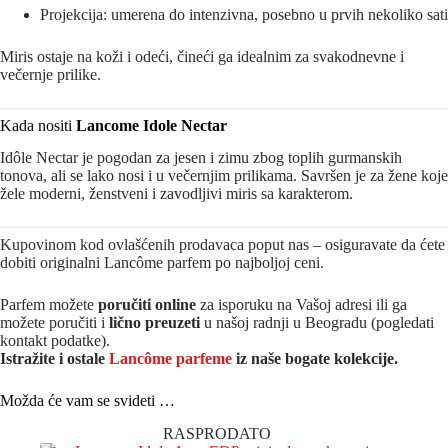
Projekcija: umerena do intenzivna, posebno u prvih nekoliko sati
Miris ostaje na koži i odeći, čineći ga idealnim za svakodnevne i
večernje prilike.
Kada nositi
Lancome Idole Nectar
Idôle Nectar je pogodan za jesen i zimu zbog toplih gurmanskih
tonova, ali se lako nosi i u večernjim prilikama. Savršen je za žene koje
žele moderni, ženstveni i zavodljivi miris sa karakterom.
Kupovinom kod ovlašćenih prodavaca poput nas – osiguravate da ćete
dobiti originalni Lancôme parfem po najboljoj ceni.
Parfem možete
poručiti online
za isporuku na Vašoj adresi ili ga
možete poručiti i
lično preuzeti
u našoj radnji u Beogradu (pogledati
kontakt podatke).
Istražite i ostale
Lancôme parfeme
iz naše bogate kolekcije.
Možda će vam se svideti …
RASPRODATO