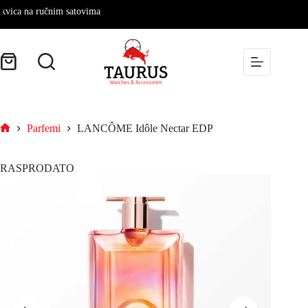
a na ručnim satovima
Parfemi
LANCÔME Idôle Nectar EDP
RASPRODATO