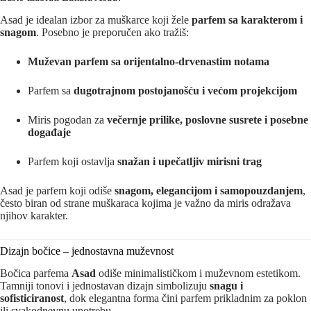
Asad je idealan izbor za muškarce koji žele
parfem sa karakterom i
snagom
. Posebno je preporučen ako tražiš:
Muževan parfem sa orijentalno-drvenastim notama
Parfem sa
dugotrajnom postojanošću i većom projekcijom
Miris pogodan za
večernje prilike, poslovne susrete i posebne
događaje
Parfem koji ostavlja
snažan i upečatljiv mirisni trag
Asad je parfem koji odiše
snagom, elegancijom i samopouzdanjem
,
često biran od strane muškaraca kojima je važno da miris odražava
njihov karakter.
Dizajn bočice – jednostavna muževnost
Bočica parfema
Asad
odiše minimalističkom i muževnom estetikom.
Tamniji tonovi i jednostavan dizajn simbolizuju
snagu i
sofisticiranost
, dok elegantna forma čini parfem prikladnim za poklon
ili svakodnevnu upotrebu.