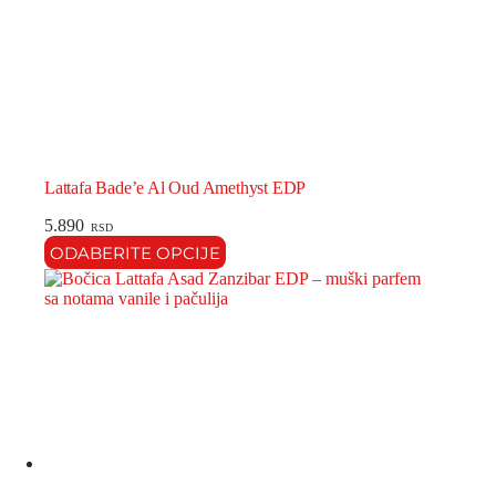
Lattafa Bade’e Al Oud Amethyst EDP
5.890
RSD
Ovaj
ODABERITE OPCIJE
proizvod
ima
više
varijanti.
Opcije
mogu
biti
izabrane
na
stranici
proizvoda.