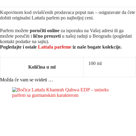
Kupovinom kod ovlašćenih prodavaca poput nas – osiguravate da ćete
dobiti originalni Lattafa parfem po najboljoj ceni.
Parfem možete
poručiti online
za isporuku na Vašoj adresi ili ga
možete poručiti i
lično preuzeti
u našoj radnji u Beogradu (pogledati
kontakt podatke na sajtu).
Pogledajte i ostale
Lattafa parfeme
iz na
še bogate kolekcije.
100 ml
Količina u ml
Možda će vam se svideti …