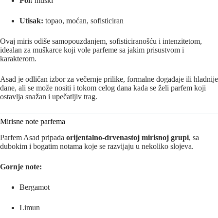
Pol:
muški
Utisak:
topao, moćan, sofisticiran
Ovaj miris odiše samopouzdanjem, sofisticiranošću i intenzitetom,
idealan za muškarce koji vole parfeme sa jakim prisustvom i
karakterom.
Asad je odličan izbor za večernje prilike, formalne događaje ili hladnije
dane, ali se može nositi i tokom celog dana kada se želi parfem koji
ostavlja snažan i upečatljiv trag.
Mirisne note parfema
Parfem Asad pripada
orijentalno-drvenastoj mirisnoj grupi
, sa
dubokim i bogatim notama koje se razvijaju u nekoliko slojeva.
Gornje note:
Bergamot
Limun