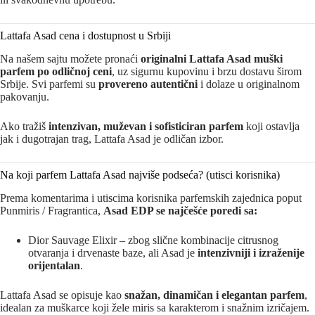
Lattafa Asad cena i dostupnost u Srbiji
Na našem sajtu možete pronaći
originalni Lattafa Asad muški
parfem po odličnoj ceni
, uz sigurnu kupovinu i brzu dostavu širom
Srbije. Svi parfemi su
provereno autentični
i dolaze u originalnom
pakovanju.
Ako tražiš
intenzivan, muževan i sofisticiran parfem
koji ostavlja
jak i dugotrajan trag, Lattafa Asad je odličan izbor.
Na koji parfem Lattafa Asad najviše podseća? (utisci korisnika)
Prema komentarima i utiscima korisnika parfemskih zajednica poput
Punmiris / Fragrantica,
Asad EDP se najčešće poredi sa:
Dior Sauvage Elixir – zbog slične kombinacije citrusnog
otvaranja i drvenaste baze, ali Asad je
intenzivniji i izraženije
orijentalan
.
Lattafa Asad se opisuje kao
snažan, dinamičan i elegantan parfem
,
idealan za muškarce koji žele miris sa karakterom i snažnim izričajem.