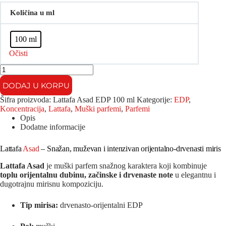
Količina u ml
100 ml
Očisti
Lattafa
Asad
DODAJ U KORPU
EDP
količina
Šifra proizvoda:
Lattafa Asad EDP 100 ml
Kategorije:
EDP
,
Koncentracija
,
Lattafa
,
Muški parfemi
,
Parfemi
Opis
Dodatne informacije
Lattafa
Asad
– Snažan, muževan i intenzivan orijentalno-drvenasti miris
Lattafa Asad
je muški parfem snažnog karaktera koji kombinuje
toplu orijentalnu dubinu, začinske i drvenaste note
u elegantnu i
dugotrajnu mirisnu kompoziciju.
Tip mirisa:
drvenasto-orijentalni EDP