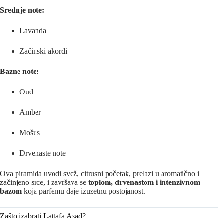
Srednje note:
Lavanda
Začinski akordi
Bazne note:
Oud
Amber
Mošus
Drvenaste note
Ova piramida uvodi svež, citrusni početak, prelazi u aromatično i
začinjeno srce, i završava se
toplom, drvenastom i intenzivnom
bazom
koja parfemu daje izuzetnu postojanost.
Zašto izabrati Lattafa Asad?