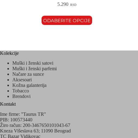
5.290
RSD
ODABERITE OPCIJE
Kolekcije
Muški i ženski satovi
Muški i ženski parfemi
Načare za sunce
Aksesoari
Kožna galanterija
Tobacco
Brendovi
Kontakt
Ime firme: ''Taurus TR''
PIB: 100573440
Žiro račun: 200-3467650101043-67
Kneza Višeslava 63; 11090 Beograd
TC Bazar Vidikovac