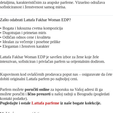
detaljima, karakterističnim za arapske parfeme. Vizuelno odražava
sofisticiranost i ženstvenost samog mirisa.
Zašto odabrati Lattafa Fakhar Woman EDP?
• Bogata i luksuzna cvetna kompozicija
• Dugotrajan i primetan miris
• Odličan odnos cene i kvaliteta
• Idealan za večernje i posebne prilike
• Elegantan i ženstven karakter
Lattafa Fakhar Woman EDP je savršen izbor za žene koje žele
intenzivan, sofisticiran i privlačan parfem sa orijentalnim dodirom.
Kupovinom kod ovlašćenih prodavaca poput nas – osiguravate da ćete
dobiti originalni Lattafa parfem po najboljoj ceni.
Parfem možete
poručiti online
za isporuku na Vašoj adresi ili ga
možete poručiti i
lično preuzeti
u našoj radnji u Beogradu (pogledati
kontakt podatke).
Pogledajte i ostale
Lattafa parfeme
iz na
še bogate kolekcije.