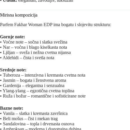
•
Utisak:
elegantan, zavodljiv, luksuzan
Mirisna kompozicija
Parfem Fakhar Woman EDP ima bogatu i slojevitu strukturu:
Gornje note:
• Voćne note – sočna i slatka svežina
• Nar – voćna i blago kiselkasta nota
• Ljiljan – sveža i nežna cvetna nijansa
• Aldehidi – čista i svetla nota
Srednje note:
• Tuberoza – intenzivna i kremasta cvetna nota
• Jasmin – bogata i ženstvena aroma
• Gardenija – elegantna i senzualna
• Ylang-ylang – egzotična cvetna toplina
• Ruža i božur – romantične i sofisticirane note
Bazne note:
• Vanila – slatka i kremasta završnica
• Beli mošus – čist i mekan trag
• Sandalovina – topla i drvenasta osnova
• Ambroksan – moderna i dugotrajna dubina