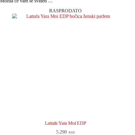
Možda će vam se svideti …
RASPRODATO
Lattafa Yara Moi EDP
5.290
RSD