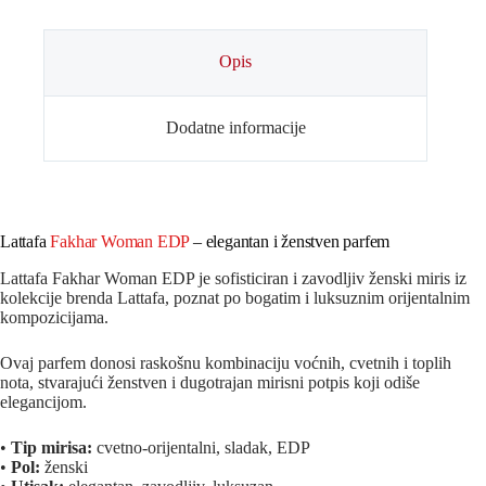
Opis
Dodatne informacije
Lattafa
Fakhar Woman EDP
– elegantan i ženstven parfem
Lattafa Fakhar Woman EDP je sofisticiran i zavodljiv ženski miris iz
kolekcije brenda
Lattafa
, poznat po bogatim i luksuznim orijentalnim
kompozicijama.
Ovaj parfem donosi raskošnu kombinaciju voćnih, cvetnih i toplih
nota, stvarajući ženstven i dugotrajan mirisni potpis koji odiše
elegancijom.
•
Tip mirisa:
cvetno-orijentalni, sladak, EDP
•
Pol:
ženski