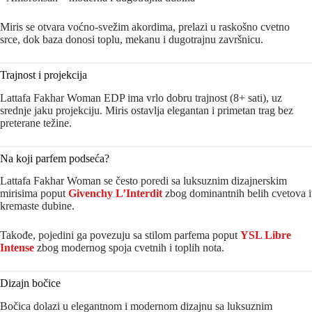
Miris se otvara voćno-svežim akordima, prelazi u raskošno cvetno
srce, dok baza donosi toplu, mekanu i dugotrajnu završnicu.
Trajnost i projekcija
Lattafa Fakhar Woman EDP ima vrlo dobru trajnost (8+ sati), uz
srednje jaku projekciju. Miris ostavlja elegantan i primetan trag bez
preterane težine.
Na koji parfem podseća?
Lattafa Fakhar Woman se često poredi sa luksuznim dizajnerskim
mirisima poput
Givenchy L’Interdit
zbog dominantnih belih cvetova i
kremaste dubine.
Takođe, pojedini ga povezuju sa stilom parfema poput
YSL Libre
Intense
zbog modernog spoja cvetnih i toplih nota.
Dizajn bočice
Bočica dolazi u elegantnom i modernom dizajnu sa luksuznim