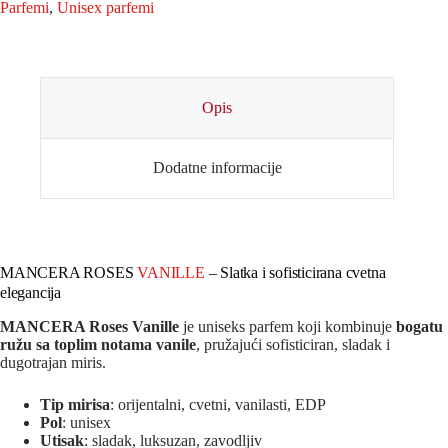
Parfemi
,
Unisex parfemi
Opis
Dodatne informacije
MANCERA ROSES
VANILLE
– Slatka i sofisticirana cvetna
elegancija
MANCERA Roses Vanille
je uniseks parfem koji kombinuje
bogatu
ružu sa toplim notama vanile
, pružajući sofisticiran, sladak i
dugotrajan miris.
Tip mirisa
: orijentalni, cvetni, vanilasti, EDP
Pol
: unisex
Utisak
: sladak, luksuzan, zavodljiv