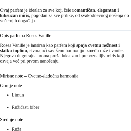
Ovaj parfem je idealan za sve koji žele
romantičan, elegantan i
luksuzan miris
, pogodan za sve prilike, od svakodnevnog nošenja do
večernjih događaja.
Opis parfema Roses Vanille
Roses Vanille je lansiran kao parfem koji
spaja cvetnu nežnost i
slatku toplinu
, stvarajući savršenu harmoniju između ruže i vanile.
Njegova dugotrajna aroma pruža luksuzan i prepoznatljiv miris koji
osvaja već pri prvom nanošenju.
Mirisne note – Cvetno-sladočna harmonija
Gornje note
Limun
Ružičasti biber
Srednje note
Ruža