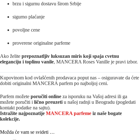
brzu i sigurnu dostavu širom Srbije
sigurno plaćanje
povoljne cene
proverene originalne parfeme
Ako želite
prepoznatljiv luksuzan miris koji spaja cvetnu
eleganciju i toplinu vanile
, MANCERA Roses Vanille je pravi izbor.
Kupovinom kod ovlašćenih prodavaca poput nas – osiguravate da ćete
dobiti originalni MANCERA parfem po najboljoj ceni.
Parfem možete
poručiti online
za isporuku na Vašoj adresi ili ga
možete poručiti i
lično preuzeti
u našoj radnji u Beogradu (pogledati
kontakt podatke na sajtu).
Istražite najpoznatije
MANCERA parfeme
iz naše bogate
kolekcije.
Možda će vam se svideti …