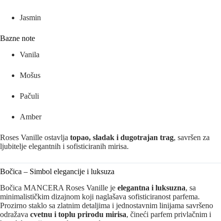
Jasmin
Bazne note
Vanila
Mošus
Pačuli
Amber
Roses Vanille ostavlja
topao, sladak i dugotrajan trag
, savršen za
ljubitelje elegantnih i sofisticiranih mirisa.
Bočica – Simbol elegancije i luksuza
Bočica MANCERA Roses Vanille je
elegantna i luksuzna
, sa
minimalističkim dizajnom koji naglašava sofisticiranost parfema.
Prozirno staklo sa zlatnim detaljima i jednostavnim linijama savršeno
odražava
cvetnu i toplu prirodu mirisa
, čineći parfem privlačnim i