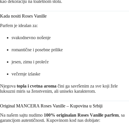
kao dekoraciju na toaletnom stolu.
Kada nositi Roses Vanille
Parfem je idealan za:
svakodnevno nošenje
romantične i posebne prilike
jesen, zimu i proleće
večernje izlaske
Njegova
topla i cvetna aroma
čini ga savršenim za sve koji žele
luksuzni miris sa ženstvenim, ali uniseks karakterom.
Original MANCERA Roses Vanille – Kupovina u Srbiji
Na našem sajtu nudimo
100% originalan Roses Vanille parfem
, sa
garancijom autentičnosti. Kupovinom kod nas dobijate: