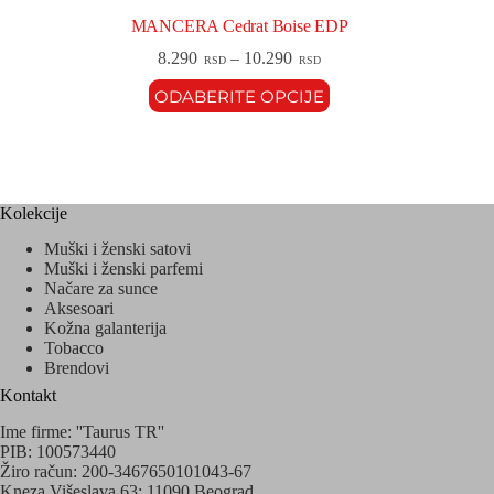
MANCERA Cedrat Boise EDP
8.290
–
10.290
RSD
RSD
ODABERITE OPCIJE
Kolekcije
Muški i ženski satovi
Muški i ženski parfemi
Načare za sunce
Aksesoari
Kožna galanterija
Tobacco
Brendovi
Kontakt
Ime firme: ''Taurus TR''
PIB: 100573440
Žiro račun: 200-3467650101043-67
Kneza Višeslava 63; 11090 Beograd