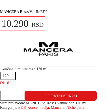
MANCERA Roses Vanille EDP
10.290
RSD
: 120 ml
Količina u mililitrima
120 ml
Očisti
DODAJ U KORPU
Šifra proizvoda:
MANCERA Roses Vanille edp 120 ml
Kategorije:
EDP
,
Koncentracija
,
Mancera
,
Niche parfemi
,